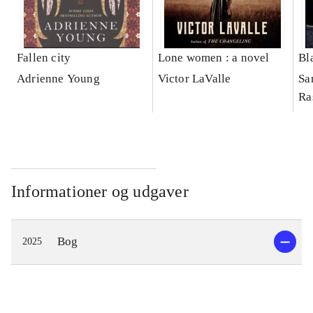
Fallen city
Lone women : a novel
Bl
Adrienne Young
Victor LaValle
Sa
Ra
Informationer og udgaver
Bog
2025