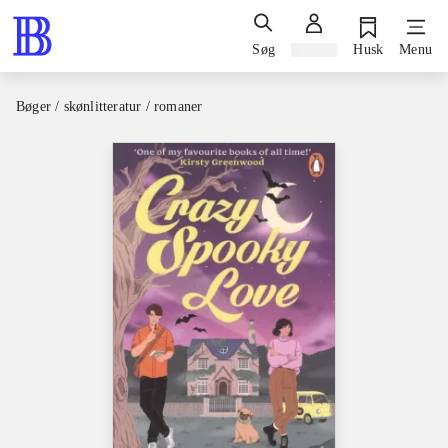
Søg
Log ind
Husk
Menu
Bøger / skønlitteratur / romaner