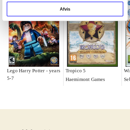
Afvis
Lego Harry Potter - years
Tropico 5
Wi
5-7
Haemimont Games
Se