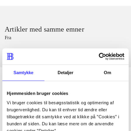
Artikler med samme emner
Fra
Samtykke
Detaljer
Om
Hjemmesiden bruger cookies
Artikler
Vi bruger cookies til besøgsstatistik og optimering af
Alle registrerede artikler fordelt på udgivelser
brugervenlighed. Du kan til enhver tid ændre eller
tilbagetrække dit samtykke ved at klikke på ”Cookies” i
...
bunden af siden. Du kan læse mere om de anvendte
cookies under ”Detaljer”.