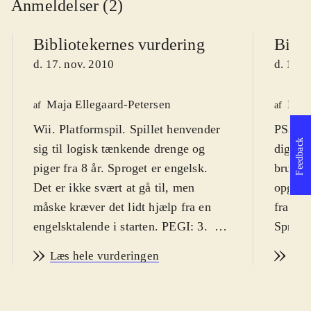
Anmeldelser (2)
Bibliotekernes vurdering
Bibli
d. 17. nov. 2010
d. 17. 
Maja Ellegaard-Petersen
Henr
af
af
Wii. Platformspil. Spillet henvender
PS3, X
Feedback
sig til logisk tænkende drenge og
digital
piger fra 8 år. Sproget er engelsk.
bruge s
Det er ikke svært at gå til, men
opgaver
måske kræver det lidt hjælp fra en
fra om
engelsktalende i starten. PEGI: 3
.
Sproge
Spillet handler om at gennemføre
Spillet
Læs hele vurderingen
Læs
baner og samle pointstjerner. Dette
verdene
gøres ved dels at udsmykke banerne
bare en
og dels ved at gennemføre
skal ma