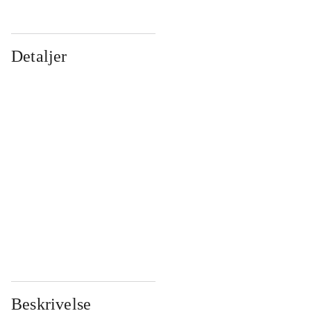
Detaljer
...
...
...
...
...
...
...
...
...
...
...
...
Beskrivelse