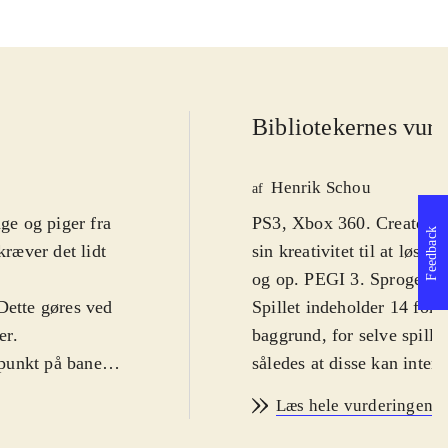
Bibliotekernes vurd
Henrik Schou
af
nge og piger fra
PS3, Xbox 360. Create er e
Feedback
kræver det lidt
sin kreativitet til at løse
og op. PEGI 3. Sproget er
Dette gøres ved
Spillet indeholder 14 fors
er.
baggrund, for selve spille
t punkt på banen
således at disse kan inte
som man opsætter
ting kan placeres rent til 
Læs hele vurderingen
noton og lidt
involverer at få en genstan
men opgaverne bliver hurt