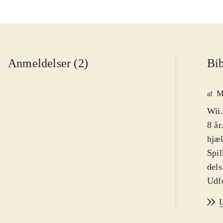
Anmeldelser (2)
Bib
M
af
Wii.
8 år
hjæl
Spil
dels
Udfo
til 
L
stra
irri