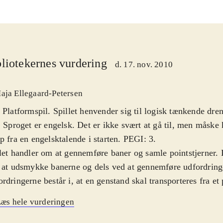
liotekernes vurdering
d. 17. nov. 2010
aja Ellegaard-Petersen
 Platformspil. Spillet henvender sig til logisk tænkende dre
. Sproget er engelsk. Det er ikke svært at gå til, men måske 
p fra en engelsktalende i starten. PEGI: 3
.
let handler om at gennemføre baner og samle pointstjerner. 
 at udsmykke banerne og dels ved at gennemføre udfordring
rdringerne består i, at en genstand skal transporteres fra e
et andet ved hjælp af ramper, balloner, vifter, raketter osv. 
æs hele vurderingen
tegiske steder. Grafikken er i orden, baggrundsmusikken mo
terende
.