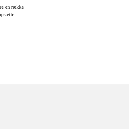
are en række
opsætte