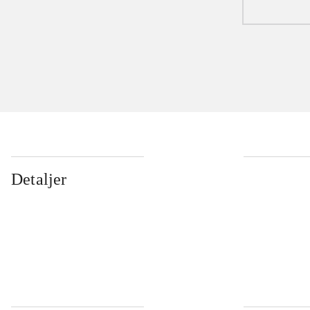
Detaljer
...
...
...
...