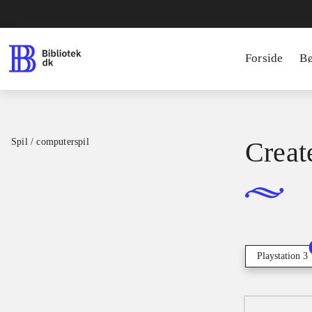
Forside
B
Spil / computerspil
Creat
Playstation 3