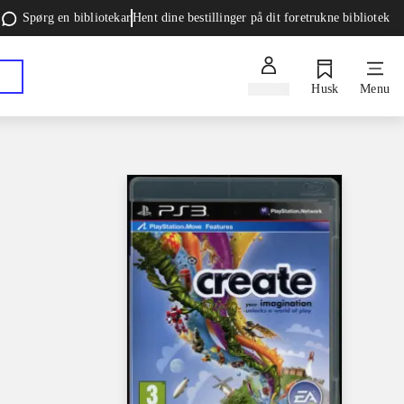
Spørg en bibliotekar
Hent dine bestillinger på dit foretrukne bibliotek
Log ind
Husk
Menu