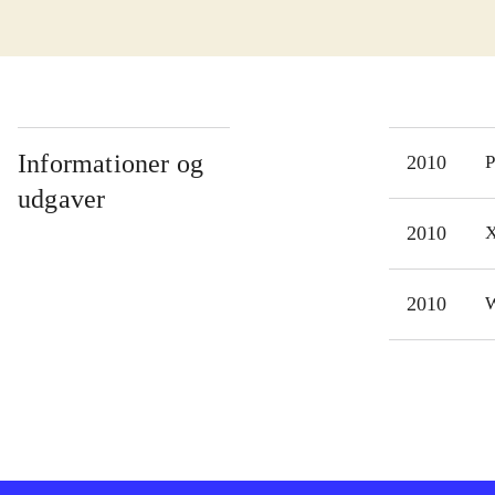
Spil
på a
Selv
var 
Saml
Informationer og
2010
P
inte
udgaver
jeg 
2010
X
med 
2010
W