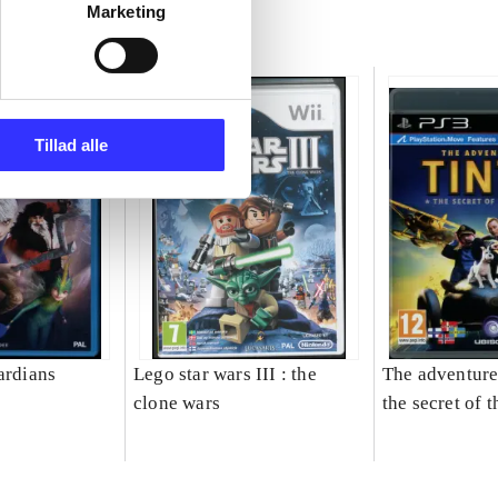
Marketing
Tillad alle
ardians
Lego star wars III : the
The adventures
clone wars
the secret of 