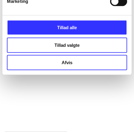
Alle registrerede artikler fordelt på udgivelser
Marketing
...
Tillad alle
...
Tillad valgte
...
Afvis
...
...