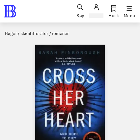
Søg
Log ind
Husk
Menu
Bøger / skønlitteratur / romaner