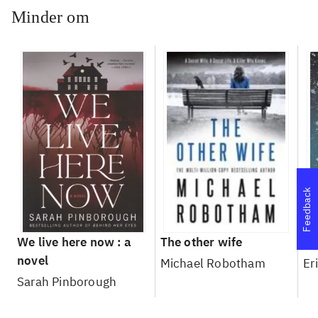
Minder om
Feedback
We live here now : a
The other wife
Th
novel
Michael Robotham
Er
Sarah Pinborough