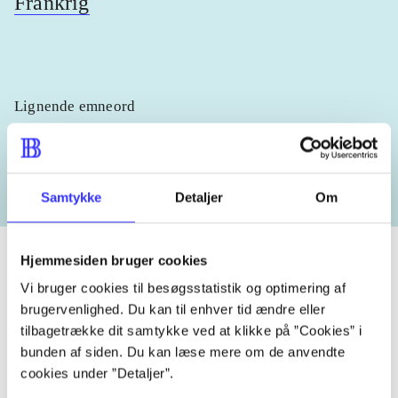
Frankrig
Lignende emneord
heste
børnebøger
ridning
hestesygdomme
vokal
Samtykke
Detaljer
Om
Hjemmesiden bruger cookies
Vi bruger cookies til besøgsstatistik og optimering af
Tidsskrift
brugervenlighed. Du kan til enhver tid ændre eller
tilbagetrække dit samtykke ved at klikke på ”Cookies” i
Artiklen er en del af
bunden af siden. Du kan læse mere om de anvendte
cookies under ”Detaljer”.
lorem ipsum dolor sit amet ...