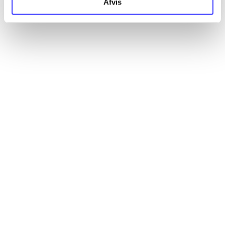
Afvis
Alle registrerede artikler fordelt på udgivelser
...
...
...
...
...