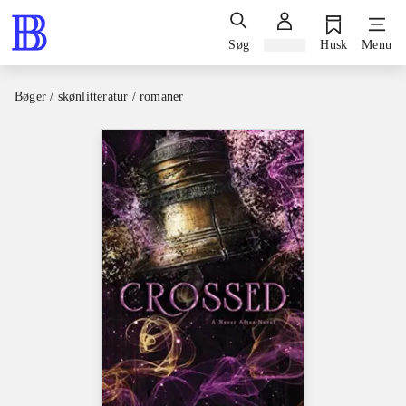
Søg
Log ind
Husk
Menu
Bøger / skønlitteratur / romaner