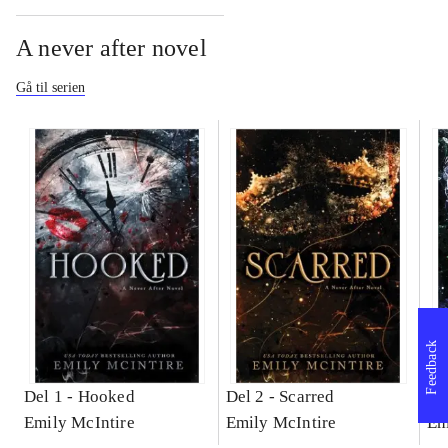
A never after novel
Gå til serien
Feedback
Del 1 -
Hooked
Del 2 -
Scarred
De
Emily McIntire
Emily McIntire
Em