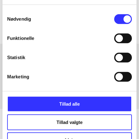
Tidsskrift
Samtykkevalg
Artiklerne i
handler ofte om
Nødvendig
Funktionelle
Statistik
Artikler med samme emner
Marketing
Fra
Tillad alle
Tillad valgte
Artikler