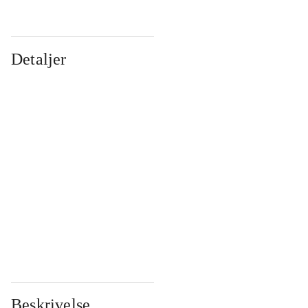
Detaljer
...
...
...
...
...
...
...
...
...
...
...
...
Beskrivelse