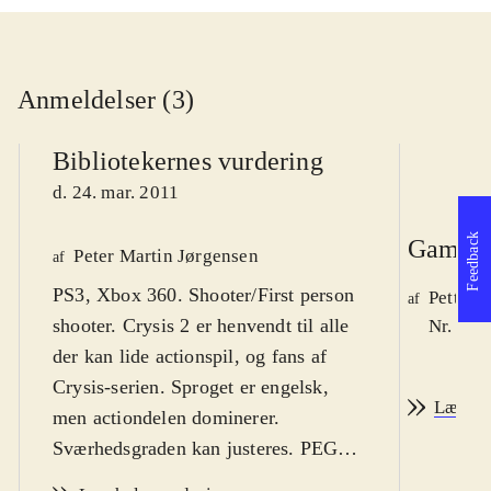
Anmeldelser (3)
Bibliotekernes vurdering
d. 24. mar. 2011
Feedback
Game r
Peter Martin Jørgensen
af
PS3, Xbox 360. Shooter/First person
Petter 
af
shooter. Crysis 2 er henvendt til alle
Nr. 116
der kan lide actionspil, og fans af
Crysis-serien. Sproget er engelsk,
Læs an
men actiondelen dominerer.
Sværhedsgraden kan justeres. PEGI
er 16 grundet vold, sprog og online-