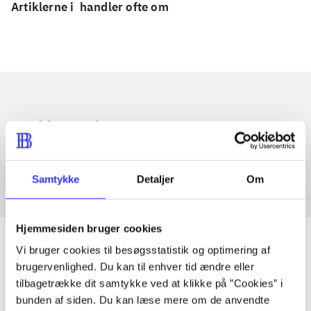
Artiklerne i
handler ofte om
Artikler med samme emner
Fra
Samtykke
Detaljer
Om
Hjemmesiden bruger cookies
Vi bruger cookies til besøgsstatistik og optimering af
brugervenlighed. Du kan til enhver tid ændre eller
Artikler
tilbagetrække dit samtykke ved at klikke på ”Cookies” i
bunden af siden. Du kan læse mere om de anvendte
Alle registrerede artikler fordelt på udgivelser