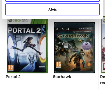
Minder om
Afvis
Portal 2
Starhawk
De
re