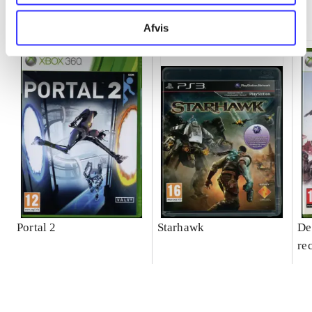
Minder om
Afvis
Portal 2
Starhawk
De
re