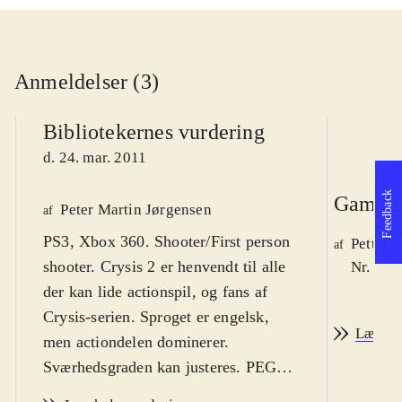
Anmeldelser (3)
Bibliotekernes vurdering
d. 24. mar. 2011
Feedback
Game r
Peter Martin Jørgensen
af
PS3, Xbox 360. Shooter/First person
Petter 
af
shooter. Crysis 2 er henvendt til alle
Nr. 116
der kan lide actionspil, og fans af
Crysis-serien. Sproget er engelsk,
Læs an
men actiondelen dominerer.
Sværhedsgraden kan justeres. PEGI
er 16 grundet vold, sprog og online-