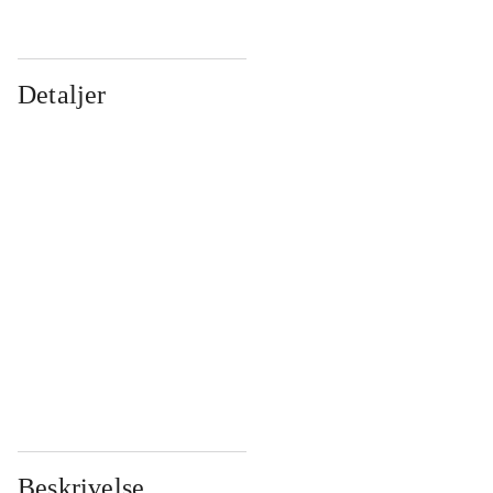
Detaljer
...
...
...
...
...
...
...
...
...
...
...
...
Beskrivelse