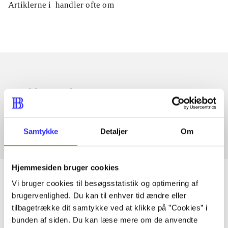
Artiklerne i
handler ofte om
Artikler med samme emner
Fra
Samtykke
Detaljer
Om
Hjemmesiden bruger cookies
Vi bruger cookies til besøgsstatistik og optimering af
brugervenlighed. Du kan til enhver tid ændre eller
Artikler
tilbagetrække dit samtykke ved at klikke på ”Cookies” i
bunden af siden. Du kan læse mere om de anvendte
Alle registrerede artikler fordelt på udgivelser