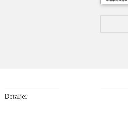
Detaljer
...
...
...
...