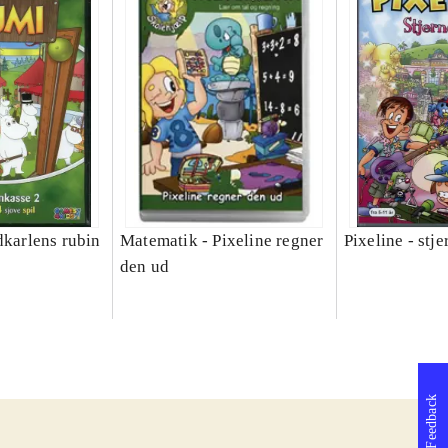
dkarlens rubin
Matematik - Pixeline regner
Pixeline - stj
den ud
Feedback