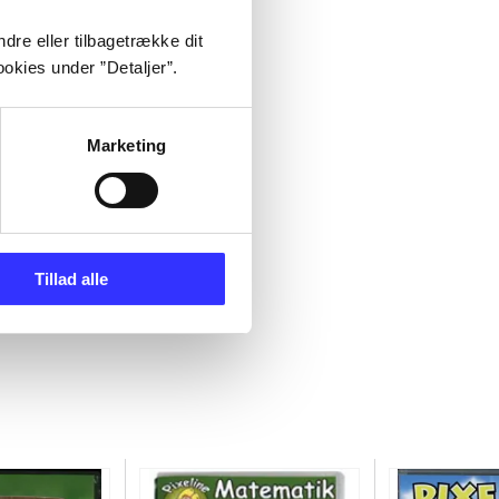
dre eller tilbagetrække dit
okies under ”Detaljer”.
Marketing
Tillad alle