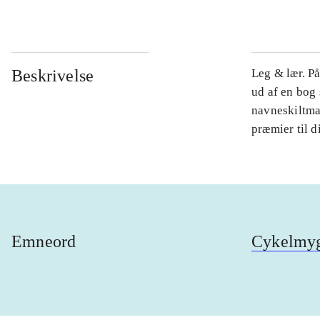
Beskrivelse
Leg & lær. P
ud af en bog
navneskiltma
præmier til 
Emneord
Cykelmy