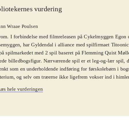
liotekernes vurdering
inn Wraae Poulsen
rom. I forbindelse med filmreleasen på Cykelmyggen Egon 
emyggen, har Gyldendal i alliance med spilfirmaet Titoonic 
på spilmarkedet med 2 spil baseret på Flemming Quist Møll
ede billedbogsfigur. Nærværende spil er et leg-og-lær spil, d
ænkt som en underholdende indføring for førskolebørn i bog
erium, og selv om træerne ikke ligefrem vokser ind i himlen
gevel kommet et acceptabelt produkt ud af anstrengelserne. 
æs hele vurderingen
ngsspil med hver 3 sværhedsniveauer introduceres forskellige
henblik på indlæring af alfabetet. I navneskiltmaskinen ka
gne deres eget navneskilt og printe det ud, og undervejs i de
vindes ekstra ting til spillets "gemmested", samlebogen. I fly
ene styre Dagmar eller Egon i jagten på de rigtige bogstaver 