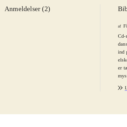
Anmeldelser (2)
Bib
F
af
Cd-
dans
ind 
elsk
er t
myst
alli
L
læri
med 
desi
der 
børn