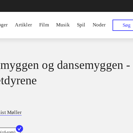
øger
Artikler
Film
Musik
Spil
Noder
Søg
myggen og dansemyggen -
etdyrene
ist Møller
 (cd-rom)