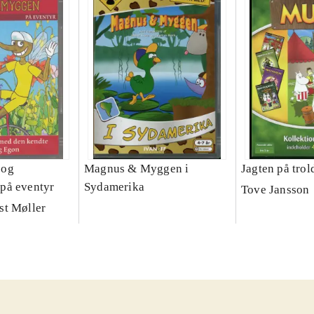
 og
Magnus & Myggen i
Jagten på trol
på eventyr
Sydamerika
Tove Jansson
st Møller