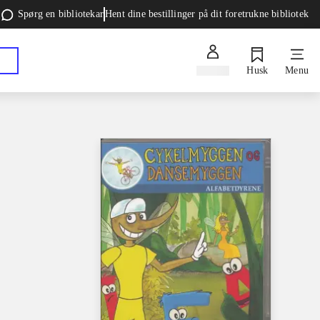
Spørg en bibliotekar
Hent dine bestillinger på dit foretrukne bibliotek
Log ind
Husk
Menu