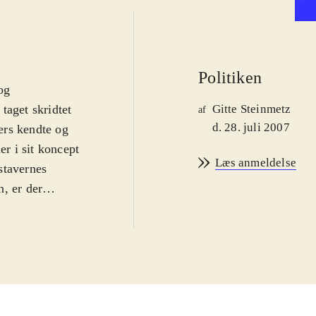
Politiken
og
taget skridtet
Gitte Steinmetz
af
d. 28. juli 2007
ers kendte og
er i sit koncept
Læs anmeldelse
stavernes
, er der
I 4 små
 aktiviteter
n børnene
 øvrige spil kan
vespillet skal
til forskellige