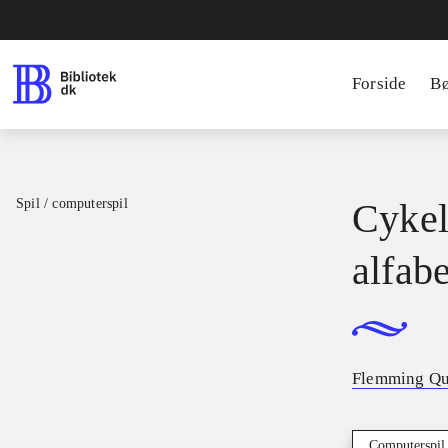
Forside
B
Spil / computerspil
Cykel
alfab
Flemming Qu
Computerspil