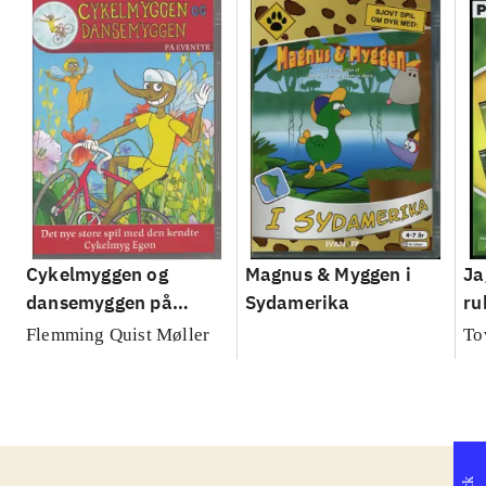
Cykelmyggen og
Magnus & Myggen i
Ja
dansemyggen på
Sydamerika
ru
eventyr
Flemming Quist Møller
To