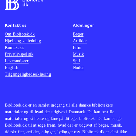
rigtige bogstaver til forskellige
staveopgaver, mens de undgår
drillefluer og edderkopper. Som
Kontakt os
Afdelinger
ekstra minispil er der de
Om Bibliotek.dk
Bøger
Hjælp og vejledning
Artikler
obligatoriske huskespil og puslespil.
Kontakt os
Film
Grafisk set bygges der på de
Privatlivspolitik
Musik
velkendte miljøer fra cykelmyg-
Leverandører
Spil
universet, og såvel stemmer som
English
Noder
Tilgængelighedserklæring
musik til spillet er de originale fra
filmen. Spillet indeholder en
forældrekontrol, hvor der kan
indstilles spilletids-længde og
Bibliotek.dk er en samlet indgang til alle danske bibliotekers
tidspunkt. Målgruppen er børn fra
materialer og til hvad der udgives i Danmark. Du kan bestille
cirka 4-7 år, og de vil være godt
materialer og så hente og låne på dit eget bibliotek. Du kan bruge
Bibliotek.dk til at søge frem, hvad der er udgivet af bøger, musik,
underholdt en tid med dette spil, der
tidsskrifter, artikler, e-bøger, lydbøger osv. Bibliotek.dk er altså ikke
er brugervenligt nok til at fungere