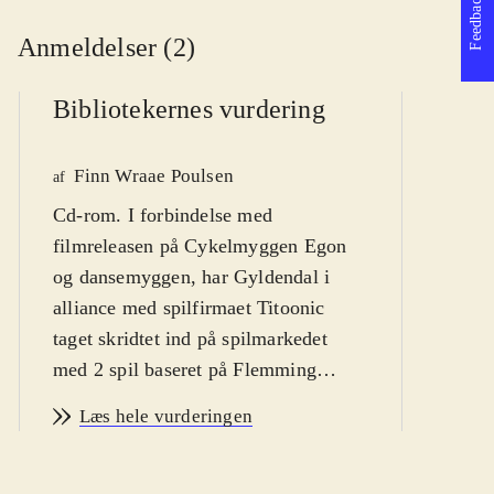
Feedback
Anmeldelser (2)
Bibliotekernes vurdering
Finn Wraae Poulsen
af
P
Cd-rom. I forbindelse med
filmreleasen på Cykelmyggen Egon
af
og dansemyggen, har Gyldendal i
alliance med spilfirmaet Titoonic
taget skridtet ind på spilmarkedet
med 2 spil baseret på Flemming
Quist Møllers kendte og elskede
Læs hele vurderingen
billedbogsfigur. Nærværende spil er
et leg-og-lær spil, der i sit koncept er
tænkt som en underholdende