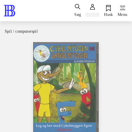
Søg
Log ind
Husk
Menu
Spil / computerspil