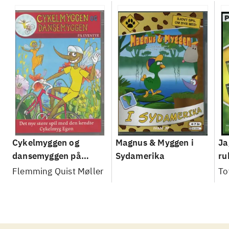
Cykelmyggen og
Magnus & Myggen i
Ja
dansemyggen på
Sydamerika
ru
eventyr
Flemming Quist Møller
To