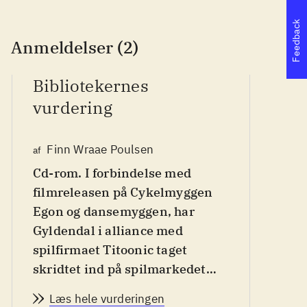
Feedback
Anmeldelser (2)
Bibliotekernes
vurdering
P
Finn Wraae Poulsen
af
Cd-rom. I forbindelse med
af
filmreleasen på Cykelmyggen
Egon og dansemyggen, har
Gyldendal i alliance med
spilfirmaet Titoonic taget
skridtet ind på spilmarkedet
med 2 spil baseret på Flemming
Læs hele vurderingen