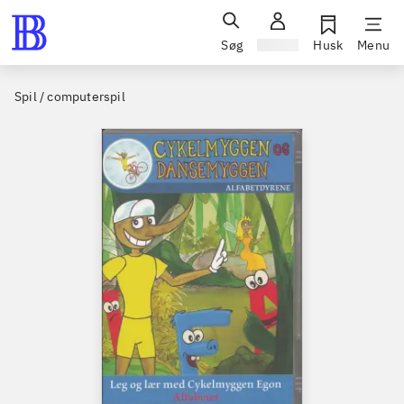
Søg
Log ind
Husk
Menu
Spil / computerspil