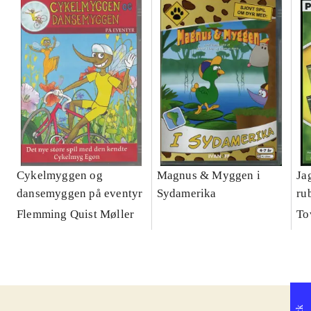
Cykelmyggen og
Magnus & Myggen i
Ja
dansemyggen på eventyr
Sydamerika
ru
Flemming Quist Møller
To