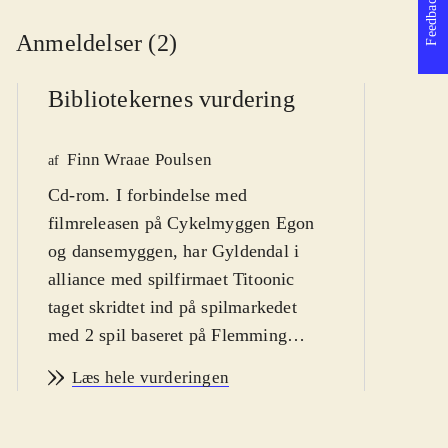
Feedback
Anmeldelser (2)
Bibliotekernes vurdering
Finn Wraae Poulsen
af
P
Cd-rom. I forbindelse med
filmreleasen på Cykelmyggen Egon
af
og dansemyggen, har Gyldendal i
alliance med spilfirmaet Titoonic
taget skridtet ind på spilmarkedet
med 2 spil baseret på Flemming
Quist Møllers kendte og elskede
Læs hele vurderingen
billedbogsfigur. Nærværende spil er
et leg-og-lær spil, der i sit koncept er
tænkt som en underholdende