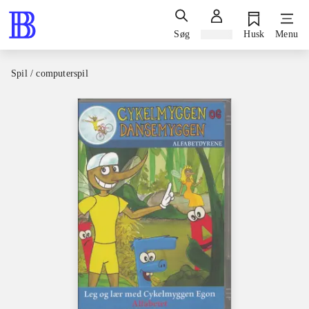
Søg
Log ind
Husk
Menu
Spil / computerspil