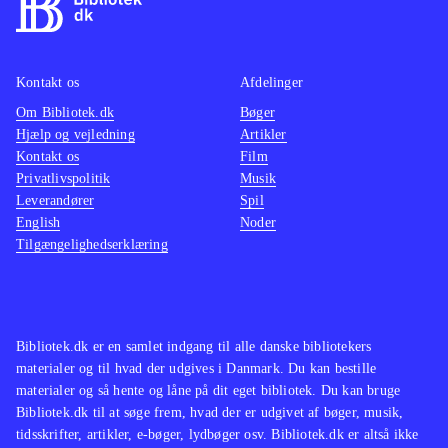
rigtige bogstaver til forskellige
staveopgaver, mens de undgår
drillefluer og edderkopper. Som
Kontakt os
Afdelinger
ekstra minispil er der de
Om Bibliotek.dk
Bøger
Hjælp og vejledning
Artikler
obligatoriske huskespil og puslespil.
Kontakt os
Film
Grafisk set bygges der på de
Privatlivspolitik
Musik
velkendte miljøer fra cykelmyg-
Leverandører
Spil
universet, og såvel stemmer som
English
Noder
Tilgængelighedserklæring
musik til spillet er de originale fra
filmen. Spillet indeholder en
forældrekontrol, hvor der kan
indstilles spilletids-længde og
Bibliotek.dk er en samlet indgang til alle danske bibliotekers
tidspunkt. Målgruppen er børn fra
materialer og til hvad der udgives i Danmark. Du kan bestille
cirka 4-7 år, og de vil være godt
materialer og så hente og låne på dit eget bibliotek. Du kan bruge
Bibliotek.dk til at søge frem, hvad der er udgivet af bøger, musik,
underholdt en tid med dette spil, der
tidsskrifter, artikler, e-bøger, lydbøger osv. Bibliotek.dk er altså ikke
er brugervenligt nok til at fungere