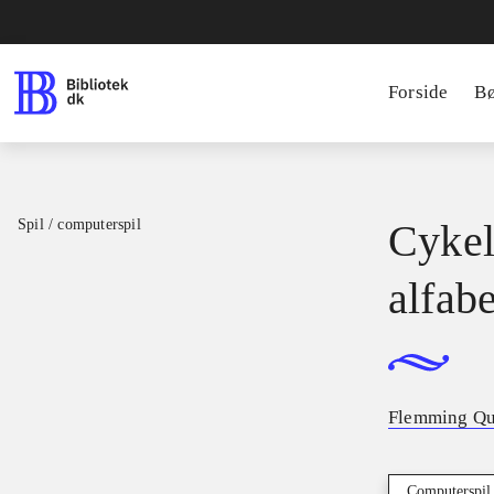
Forside
B
Spil / computerspil
Cykel
alfab
Flemming Qu
Computerspil