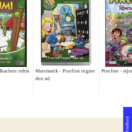
dkarlens rubin
Matematik - Pixeline regner
Pixeline - stj
den ud
Feedback