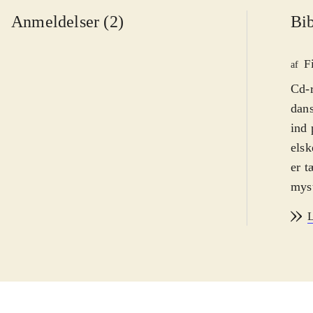
Anmeldelser (2)
Bib
F
af
Cd-
dans
ind 
elsk
er t
myst
alli
L
læri
med 
desi
der 
børn