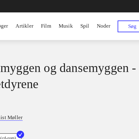
øger
Artikler
Film
Musik
Spil
Noder
Søg
myggen og dansemyggen -
etdyrene
ist Møller
 (cd-rom)