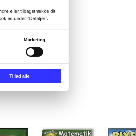
dre eller tilbagetrække dit
okies under ”Detaljer”.
Marketing
Tillad alle