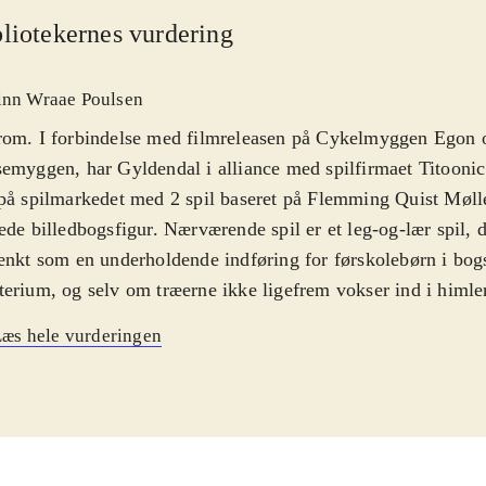
liotekernes vurdering
inn Wraae Poulsen
rom. I forbindelse med filmreleasen på Cykelmyggen Egon 
emyggen, har Gyldendal i alliance med spilfirmaet Titoonic 
på spilmarkedet med 2 spil baseret på Flemming Quist Møll
ede billedbogsfigur. Nærværende spil er et leg-og-lær spil, d
ænkt som en underholdende indføring for førskolebørn i bog
erium, og selv om træerne ikke ligefrem vokser ind i himlen
gevel kommet et acceptabelt produkt ud af anstrengelserne. 
æs hele vurderingen
ngsspil med hver 3 sværhedsniveauer introduceres forskellige
henblik på indlæring af alfabetet. I navneskiltmaskinen ka
gne deres eget navneskilt og printe det ud, og undervejs i de
vindes ekstra ting til spillets "gemmested", samlebogen. I fly
ene styre Dagmar eller Egon i jagten på de rigtige bogstaver 