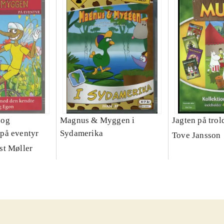
 og
Magnus & Myggen i
Jagten på trol
på eventyr
Sydamerika
Tove Jansson
st Møller