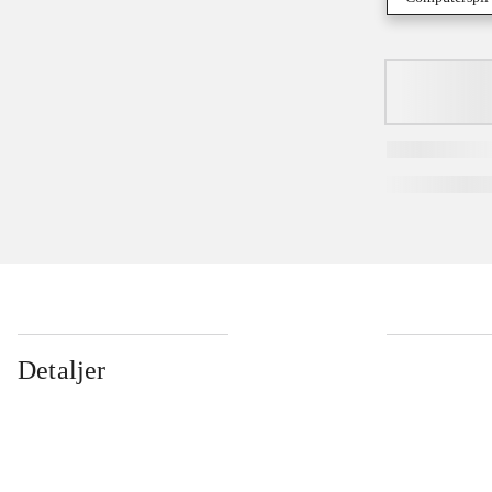
Detaljer
...
...
...
...