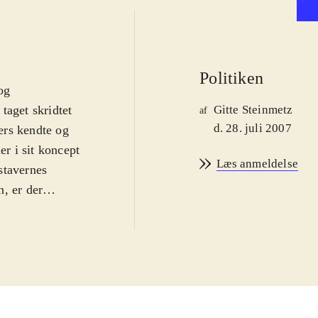
Politiken
og
taget skridtet
Gitte Steinmetz
af
d. 28. juli 2007
ers kendte og
er i sit koncept
Læs anmeldelse
stavernes
, er der
I 4 små
 aktiviteter
n børnene
 øvrige spil kan
vespillet skal
til forskellige