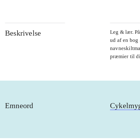
Beskrivelse
Leg & lær. P
ud af en bog
navneskiltma
præmier til 
Emneord
Cykelmy