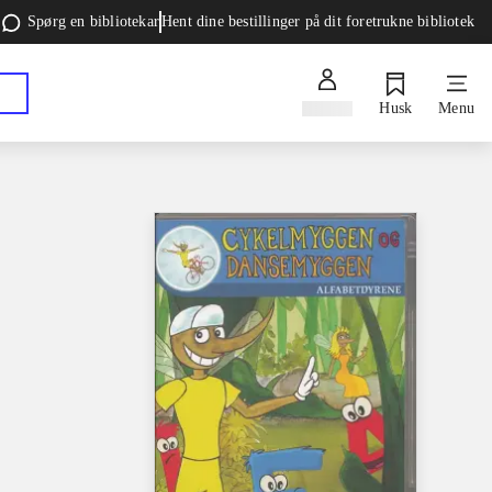
Spørg en bibliotekar
Hent dine bestillinger på dit foretrukne bibliotek
Log ind
Husk
Menu