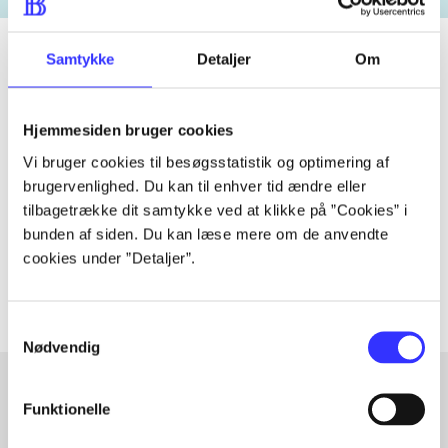
Samtykke
Detaljer
Om
Tidsskrift
Hjemmesiden bruger cookies
Artiklen er en del af
Vi bruger cookies til besøgsstatistik og optimering af
brugervenlighed. Du kan til enhver tid ændre eller
lorem ipsum dolor sit amet ...
tilbagetrække dit samtykke ved at klikke på ”Cookies” i
Tidsskrift
bunden af siden. Du kan læse mere om de anvendte
Artiklerne i
handler ofte om
cookies under ”Detaljer”.
Samtykkevalg
Nødvendig
Funktionelle
Artikler med samme emner