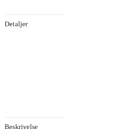
Detaljer
...
...
...
...
...
...
...
...
...
...
...
...
Beskrivelse