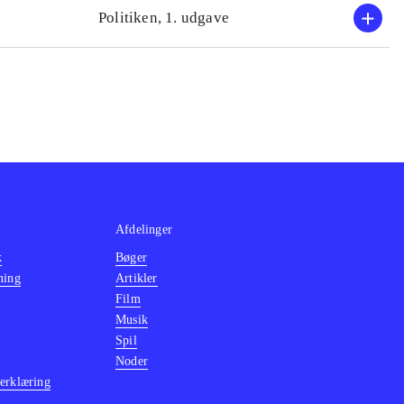
Politiken, 1. udgave
Afdelinger
k
Bøger
ning
Artikler
Film
Musik
Spil
Noder
erklæring