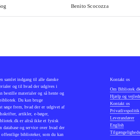
Bog
Benito Scocozza
en samlet indgang til alle danske
Kontakt os
erialer og til hvad der udgives i
Om Bibliotek.d
 bestille materialer og så hente og
Hjælp og vejled
 bibliotek. Du kan bruge
Kontakt os
 at søge frem, hvad der er udgivet af
Privatlivspolitik
sskrifter, artikler, e-bøger,
Leverandører
bliotek.dk er altså ikke et fysisk
English
n database og service over hvad der
Tilgængeligheds
 offentlige biblioteker, som du kan