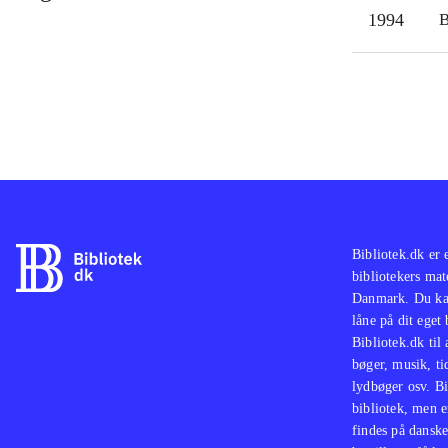
1994
Bibliotek.dk er 
bibliotekers mat
Danmark. Du kan
låne på dit eget
Bibliotek.dk til
bøger, musik, tid
lydbøger osv. Bi
bibliotek, men e
findes på danske