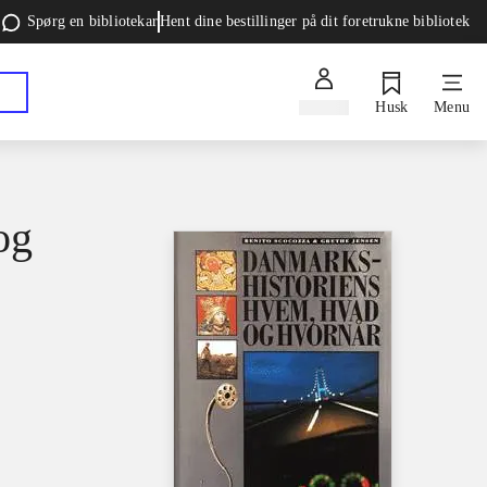
Spørg en bibliotekar
Hent dine bestillinger på dit foretrukne bibliotek
Log ind
Husk
Menu
og