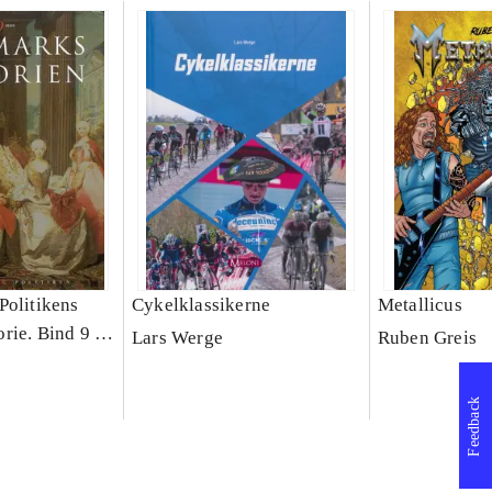
Politikens
Cykelklassikerne
Metallicus
rie. Bind 9 :
Lars Werge
Ruben Greis
d : 1700-1800
Feedback