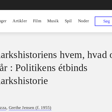
øger
Artikler
Film
Musik
Spil
Noder
Søg
rkshistoriens hvem, hvad 
r : Politikens étbinds
rkshistorie
,
ozza
Grethe Jensen (f. 1955)