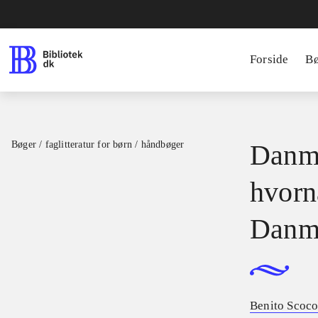
Forside
B
Bøger / faglitteratur for børn / håndbøger
Danma
hvornå
Danma
Benito Scoc