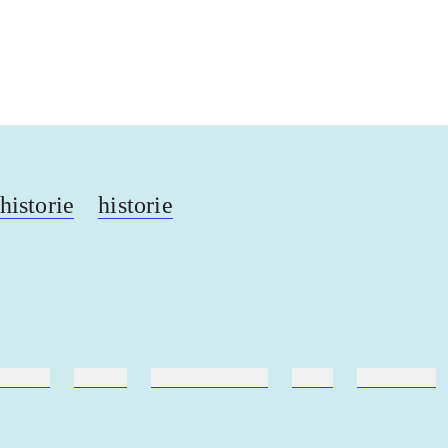
...
...
istorie
historie
ebøger
ridning
hestesygdomme
vokal
sygdomme