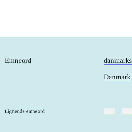
...
...
Emneord
danmarksh
Danmark
Lignende emneord
heste
børn