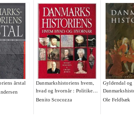
riens årstal
Danmarkshistoriens hvem,
Gyldendal og 
hvad og hvornår : Politikens
Danmarkshisto
Andersen
étbinds Danmarkshistorie
Den lange fre
Benito Scocozza
Ole Feldbæk