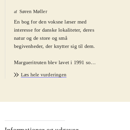
Søren Møller
af
En bog for den voksne læser med
interesse for danske lokaliteter, deres
natur og de store og små
begivenheder, der knytter sig til dem
.
Margueritruten blev lavet i 1991 som
en skiltet rute for bilister rundt i hele
Læs hele vurderingen
Danmark, bortset fra Bornholm, hvor
amtskommunen ikke ønskede, at
specielle veje skulle fremhæves, da
man mente, at alle veje på øen var
smukke. Ellers går ruten 3.500
kilometer rundt ad landets smukkeste
veje, og den fører forbi 1000