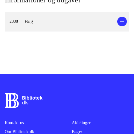
Informationer og udgaver
seværdigheder. Forfatteren var selv
med til at tilrettelægge ruten, og først
Bog
2008
skriver han om dens tilblivelse.
Derpå følger han ruten rundt og laver
100 punktnedslag og fortæller en
historie. Her er vægten lagt på "gode
historier", som kan være
overraskende, mindre kendte,
gyselige, sjove, usædvanlige
historier, fra landets historie, natur,
personhistorier m.m. Hver artikel er
illustreret med et udmærket
farvefoto
.
Der er i forvejen udgivet en række
landkort og bøger om
Kontakt os
Afdelinger
Margueritruten. De beskriver alle
Om Bibliotek.dk
Bøger