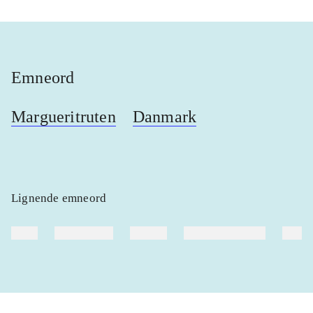
Emneord
Margueritruten
Danmark
Lignende emneord
heste
børnebøger
ridning
hestesygdomme
vokal