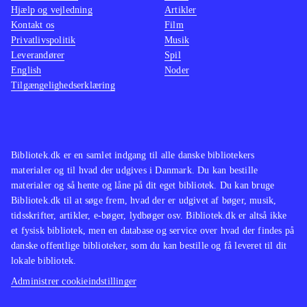
Hjælp og vejledning
Artikler
rutens 1000 seværdigheder i kort
Kontakt os
Film
form. Den nye bog er som et
Privatlivspolitik
Musik
supplement, der uddyber 100
Leverandører
Spil
udvalgte steder
.
English
Noder
Tilgængelighedserklæring
Velfortalte historier fra 100
lokaliteter valgt langs den nationale
Margueritrute
.
Bibliotek.dk er en samlet indgang til alle danske bibliotekers
materialer og til hvad der udgives i Danmark. Du kan bestille
materialer og så hente og låne på dit eget bibliotek. Du kan bruge
Bibliotek.dk til at søge frem, hvad der er udgivet af bøger, musik,
tidsskrifter, artikler, e-bøger, lydbøger osv. Bibliotek.dk er altså ikke
et fysisk bibliotek, men en database og service over hvad der findes på
danske offentlige biblioteker, som du kan bestille og få leveret til dit
lokale bibliotek.
Administrer cookieindstillinger