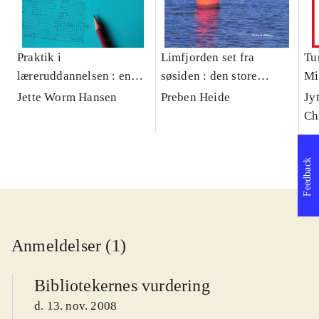
Praktik i
Limfjorden set fra
Tur
læreruddannelsen : en
søsiden : den store
Mi
brugsbog for
Limfjordsbog for
Jette Worm Hansen
Preben Heide
Jy
lærerstuderende
sejlerfolk og landkrabber
Ch
Feedback
Anmeldelser (1)
Bibliotekernes vurdering
d. 13. nov. 2008