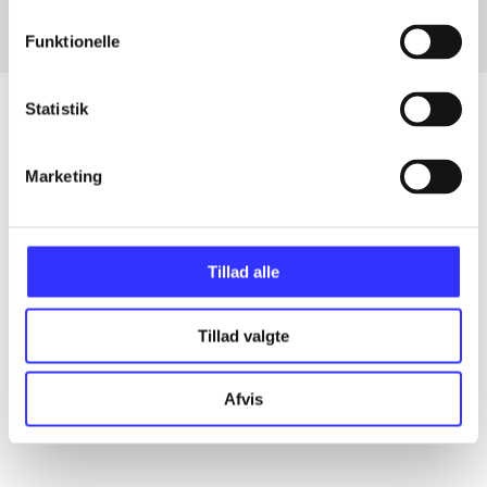
Funktionelle
Statistik
Artikler
Marketing
Alle registrerede artikler fordelt på udgivelser
...
Tillad alle
Tillad valgte
...
Afvis
...
...