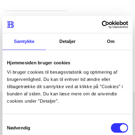
Tidsskrift
Artiklen er en del af
Samtykke
Detaljer
Om
lorem ipsum dolor sit amet ...
Tidsskrift
Hjemmesiden bruger cookies
Artiklerne i
handler ofte om
Vi bruger cookies til besøgsstatistik og optimering af
brugervenlighed. Du kan til enhver tid ændre eller
tilbagetrække dit samtykke ved at klikke på ”Cookies” i
bunden af siden. Du kan læse mere om de anvendte
cookies under ”Detaljer”.
Artikler med samme emner
Samtykkevalg
Fra
Nødvendig