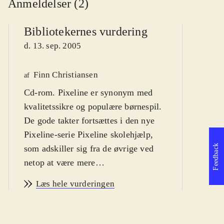
Anmeldelser (2)
Bibliotekernes vurdering
d. 13. sep. 2005
Finn Christiansen
P
af
Cd-rom. Pixeline er synonym med
af
kvalitetssikre og populære børnespil.
De gode takter fortsættes i den nye
Pixeline-serie Pixeline skolehjælp,
Feedback
som adskiller sig fra de øvrige ved
netop at være mere
skolefagsorienterede. Nærværende
Læs hele vurderingen
spil byder på danskundervisning, på
en sjov og anderledes måde. Pixeline
er på besøg hos pindsvinet Bruce.