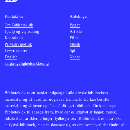
Gode og nyttige funktioner. Grafisk
er Pixeline blevet opgraderet, så den
Kontakt os
Afdelinger
lækre, børnevenlige grafik udnytter
Om Bibliotek.dk
Bøger
moderne skærmes muligheder. Alt i
Hjælp og vejledning
Artikler
alt et vellykket spil, som helt afgjort
Kontakt os
Film
Privatlivspolitik
Musik
har en indlærende effekt på børn, og
Leverandører
Spil
vel at mærke på en underholdende
English
Noder
måde. Fra 5-8 år. Ingen PEGI-
Tilgængelighedserklæring
mærkning. Sprog: dansk
.
Bibliotek.dk er en samlet indgang til alle danske bibliotekers
materialer og til hvad der udgives i Danmark. Du kan bestille
materialer og så hente og låne på dit eget bibliotek. Du kan bruge
Bibliotek.dk til at søge frem, hvad der er udgivet af bøger, musik,
tidsskrifter, artikler, e-bøger, lydbøger osv. Bibliotek.dk er altså ikke
et fysisk bibliotek, men en database og service over hvad der findes på