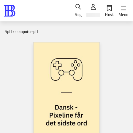
Søg
Log ind
Husk
Menu
Spil / computerspil