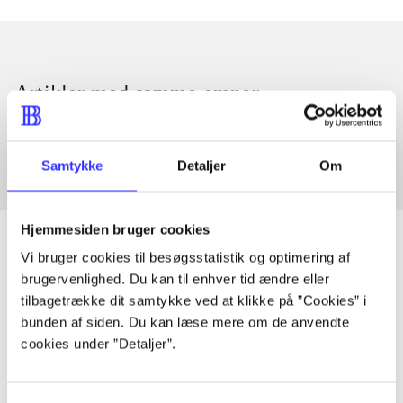
Artikler med samme emner
Fra
Samtykke
Detaljer
Om
Hjemmesiden bruger cookies
Vi bruger cookies til besøgsstatistik og optimering af
brugervenlighed. Du kan til enhver tid ændre eller
Artikler
tilbagetrække dit samtykke ved at klikke på ”Cookies” i
Alle registrerede artikler fordelt på udgivelser
bunden af siden. Du kan læse mere om de anvendte
cookies under ”Detaljer”.
...