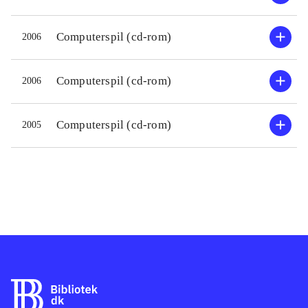
ud fra et billede og nogle korte ord. I
femte spil skal man stave til ord på
Computerspil (cd-rom)
2006
op til fem bogstaver, men denne gang
på tid og uden hjælp. De fire af
Computerspil (cd-rom)
2006
spillene er ramt lige i øjet med
hensyn til sværhedsgrad,
Computerspil (cd-rom)
2005
underholdning og indlæringsværdi.
Det femte spil er dog en anelse for
svært i forhold til de andre spil, men
med god hjælp fra en voksen går det.
Som i de seneste Pixeline-spil er der
mulighed for "forældrekontrol", hvor
man kan se hvordan barnets
spillemæssige evner udvikler sig,
samt muligheder for at indstille fx
hvor lang tid barnet må spille i træk.