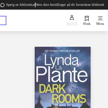
Spørg en bibliotekar
Hent dine bestillinger på dit foretrukne bibliotek
Log ind
Husk
Menu