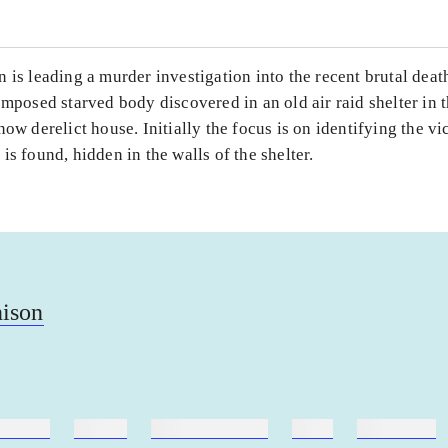
 is leading a murder investigation into the recent brutal deat
omposed starved body discovered in an old air raid shelter in 
now derelict house. Initially the focus is on identifying the vic
is found, hidden in the walls of the shelter.
nison
ebøger
ridning
hestesygdomme
vokal
sygdomme