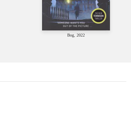
Bog, 2022
...
...