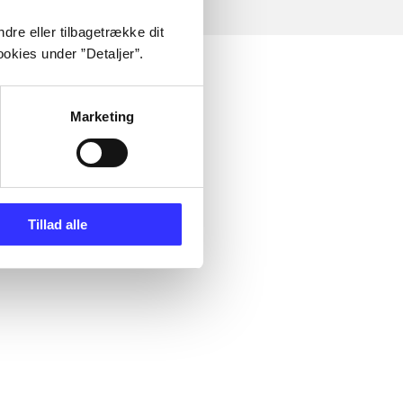
dre eller tilbagetrække dit
okies under ”Detaljer”.
Marketing
Tillad alle