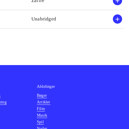
Zaffre
Unabridged
Afdelinger
k
Bøger
ning
Artikler
Film
Musik
Spil
Noder