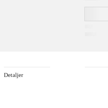
Detaljer
...
...
...
...