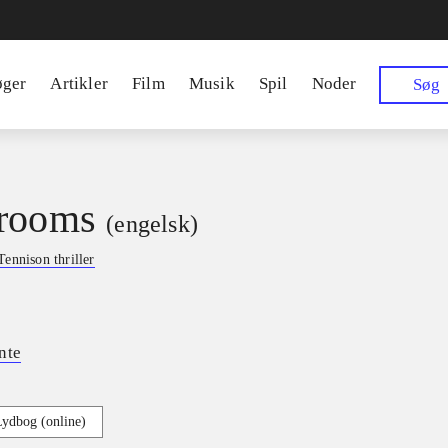
øger
Artikler
Film
Musik
Spil
Noder
Søg
rooms
(engelsk)
Tennison thriller
nte
Lydbog (online)