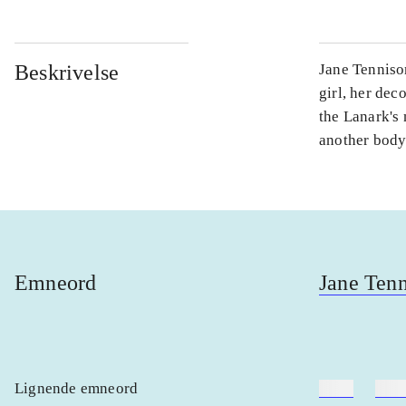
Beskrivelse
Jane Tennison
girl, her dec
the Lanark's 
another body 
Emneord
Jane Ten
Lignende emneord
heste
børn