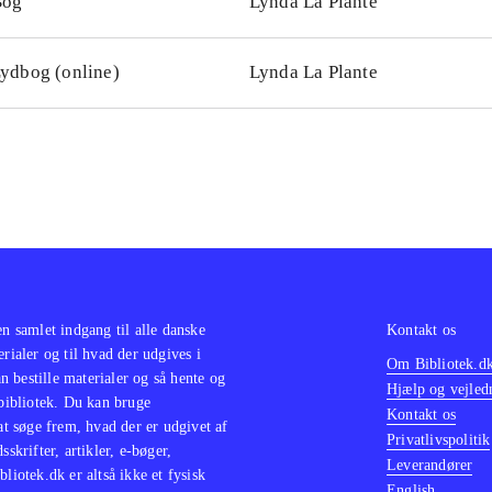
Bog
Lynda La Plante
ydbog (online)
Lynda La Plante
en samlet indgang til alle danske
Kontakt os
erialer og til hvad der udgives i
Om Bibliotek.d
 bestille materialer og så hente og
Hjælp og vejled
 bibliotek. Du kan bruge
Kontakt os
 at søge frem, hvad der er udgivet af
Privatlivspolitik
sskrifter, artikler, e-bøger,
Leverandører
bliotek.dk er altså ikke et fysisk
English