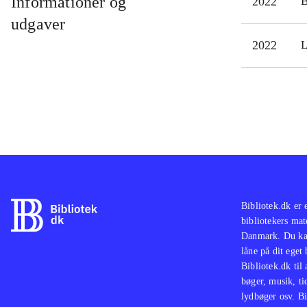
Informationer og
2022
udgaver
2022
L
Bibliotek.dk er 
bibliotekers mat
Danmark. Du kan
låne på dit eget
Bibliotek.dk til
bøger, musik, tid
lydbøger osv. Bi