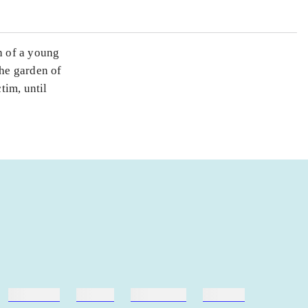
h of a young
the garden of
tim, until
hestesport
træning
skolebøger
hesteavl