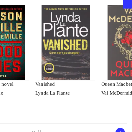
a novel
Vanished
Queen Macbe
le
Lynda La Plante
Val McDermi