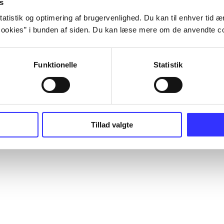
s
atistik og optimering af brugervenlighed. Du kan til enhver tid æn
ookies” i bunden af siden. Du kan læse mere om de anvendte co
Funktionelle
Statistik
Tillad valgte