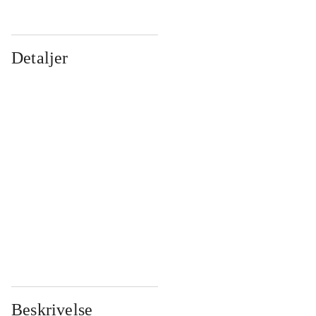
Detaljer
...
...
...
...
...
...
...
...
...
...
...
...
Beskrivelse