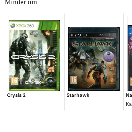
Minder om
Crysis 2
Starhawk
Na
Ka