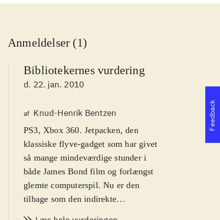
Anmeldelser (1)
Bibliotekernes vurdering
d. 22. jan. 2010
Feedback
Knud-Henrik Bentzen
af
PS3, Xbox 360. Jetpacken, den
klassiske flyve-gadget som har givet
så mange mindeværdige stunder i
både James Bond film og forlængst
glemte computerspil. Nu er den
tilbage som den indirekte
hovedperson i sci-fi shooteren Dark
Læs hele vurderingen