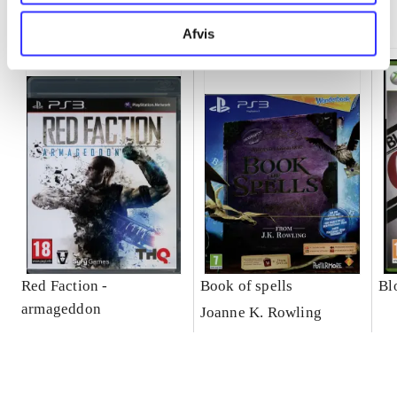
Minder om
Afvis
Red Faction -
Book of spells
Bl
armageddon
Joanne K. Rowling