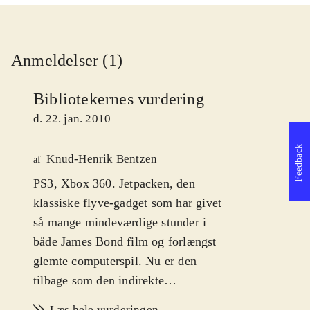
Anmeldelser (1)
Bibliotekernes vurdering
d. 22. jan. 2010
Feedback
Knud-Henrik Bentzen
af
PS3, Xbox 360. Jetpacken, den
klassiske flyve-gadget som har givet
så mange mindeværdige stunder i
både James Bond film og forlængst
glemte computerspil. Nu er den
tilbage som den indirekte
hovedperson i sci-fi shooteren Dark
Læs hele vurderingen