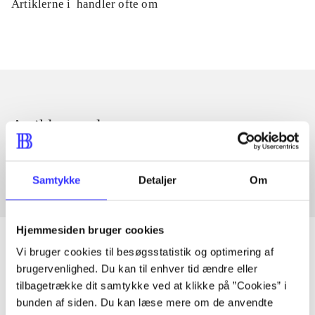
Artiklerne i
handler ofte om
Artikler med samme emner
Fra
Samtykke
Detaljer
Om
Hjemmesiden bruger cookies
Vi bruger cookies til besøgsstatistik og optimering af
brugervenlighed. Du kan til enhver tid ændre eller
Artikler
tilbagetrække dit samtykke ved at klikke på ”Cookies” i
bunden af siden. Du kan læse mere om de anvendte
Alle registrerede artikler fordelt på udgivelser