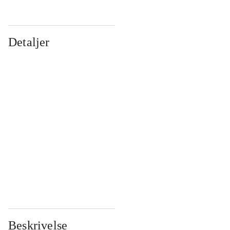
Detaljer
...
...
...
...
...
...
...
...
...
...
...
...
Beskrivelse