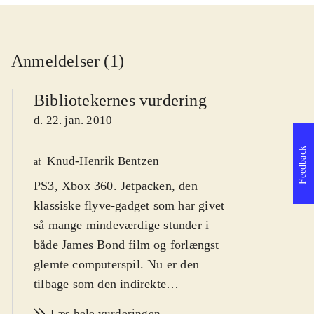
Anmeldelser (1)
Bibliotekernes vurdering
d. 22. jan. 2010
Feedback
Knud-Henrik Bentzen
af
PS3, Xbox 360. Jetpacken, den
klassiske flyve-gadget som har givet
så mange mindeværdige stunder i
både James Bond film og forlængst
glemte computerspil. Nu er den
tilbage som den indirekte
hovedperson i sci-fi shooteren Dark
Læs hele vurderingen