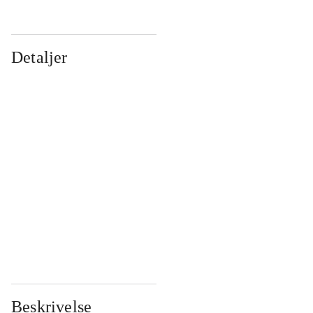
Detaljer
...
...
...
...
...
...
...
...
...
...
...
...
Beskrivelse