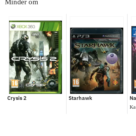
Minder om
Crysis 2
Starhawk
Na
Ka