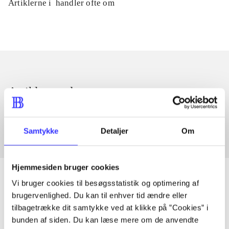
Artiklerne i
handler ofte om
Artikler med samme emner
Fra
Samtykke
Detaljer
Om
Hjemmesiden bruger cookies
Vi bruger cookies til besøgsstatistik og optimering af
brugervenlighed. Du kan til enhver tid ændre eller
Artikler
tilbagetrække dit samtykke ved at klikke på ”Cookies” i
bunden af siden. Du kan læse mere om de anvendte
Alle registrerede artikler fordelt på udgivelser