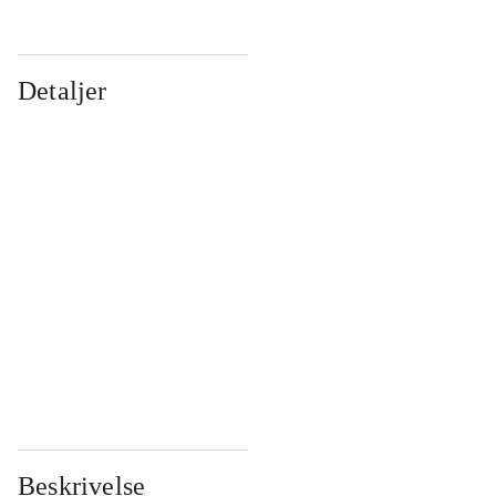
Detaljer
...
...
...
...
...
...
...
...
...
...
...
...
Beskrivelse