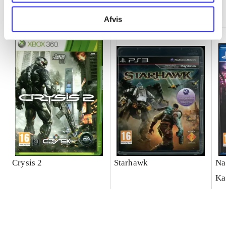
Minder om
Afvis
Crysis 2
Starhawk
Na
Ka