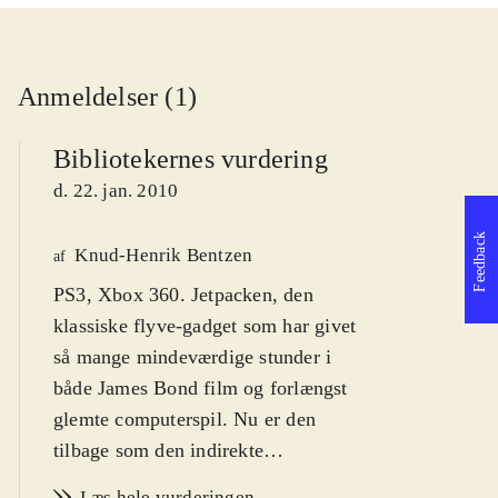
Anmeldelser (1)
Bibliotekernes vurdering
d. 22. jan. 2010
Feedback
Knud-Henrik Bentzen
af
PS3, Xbox 360. Jetpacken, den
klassiske flyve-gadget som har givet
så mange mindeværdige stunder i
både James Bond film og forlængst
glemte computerspil. Nu er den
tilbage som den indirekte
hovedperson i sci-fi shooteren Dark
Læs hele vurderingen