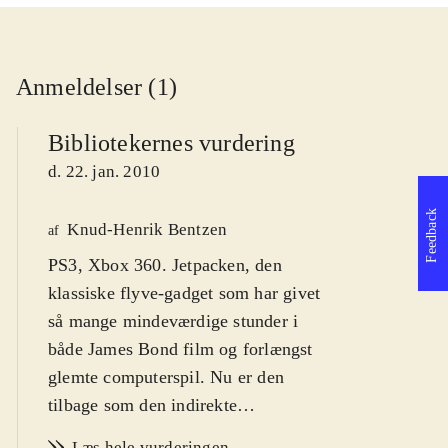
Anmeldelser (1)
Bibliotekernes vurdering
d. 22. jan. 2010
Feedback
Knud-Henrik Bentzen
af
PS3, Xbox 360. Jetpacken, den
klassiske flyve-gadget som har givet
så mange mindeværdige stunder i
både James Bond film og forlængst
glemte computerspil. Nu er den
tilbage som den indirekte
hovedperson i sci-fi shooteren Dark
Læs hele vurderingen