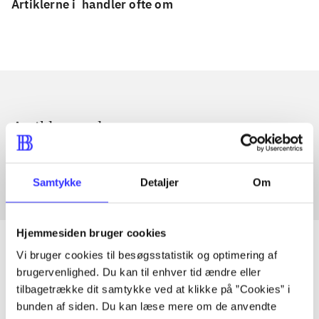
Artiklerne i
handler ofte om
Artikler med samme emner
Fra
Samtykke
Detaljer
Om
Hjemmesiden bruger cookies
Vi bruger cookies til besøgsstatistik og optimering af
brugervenlighed. Du kan til enhver tid ændre eller
Artikler
tilbagetrække dit samtykke ved at klikke på ”Cookies” i
bunden af siden. Du kan læse mere om de anvendte
Alle registrerede artikler fordelt på udgivelser