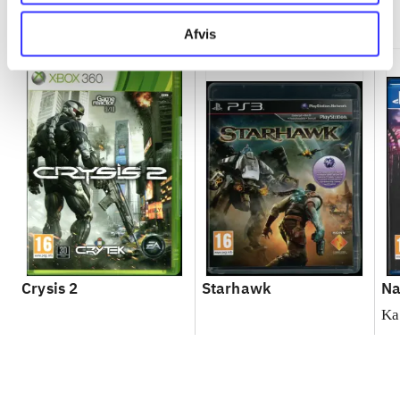
Minder om
Afvis
Crysis 2
Starhawk
Na
Ka