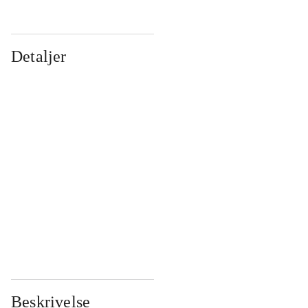
Detaljer
...
...
...
...
...
...
...
...
...
...
...
...
Beskrivelse