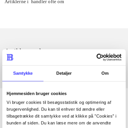
Artiklerne i
handler ofte om
Artikler med samme emner
Fra
Samtykke
Detaljer
Om
Hjemmesiden bruger cookies
Vi bruger cookies til besøgsstatistik og optimering af
brugervenlighed. Du kan til enhver tid ændre eller
Artikler
tilbagetrække dit samtykke ved at klikke på ”Cookies” i
bunden af siden. Du kan læse mere om de anvendte
Alle registrerede artikler fordelt på udgivelser