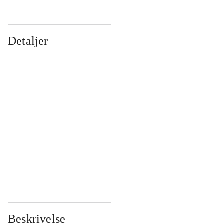
Detaljer
...
...
...
...
...
...
...
...
...
...
...
...
Beskrivelse