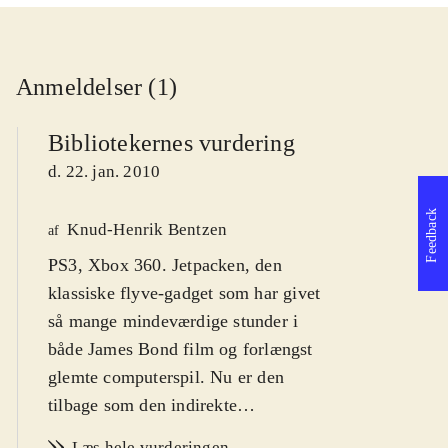
Anmeldelser (1)
Bibliotekernes vurdering
d. 22. jan. 2010
Feedback
Knud-Henrik Bentzen
af
PS3, Xbox 360. Jetpacken, den
klassiske flyve-gadget som har givet
så mange mindeværdige stunder i
både James Bond film og forlængst
glemte computerspil. Nu er den
tilbage som den indirekte
hovedperson i sci-fi shooteren Dark
Læs hele vurderingen