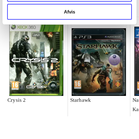
Minder om
Afvis
Crysis 2
Starhawk
Na
Ka