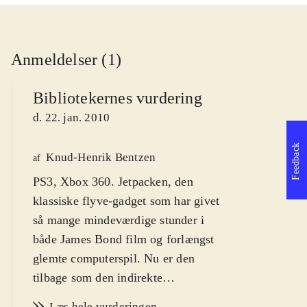
Anmeldelser (1)
Bibliotekernes vurdering
d. 22. jan. 2010
Feedback
Knud-Henrik Bentzen
af
PS3, Xbox 360. Jetpacken, den
klassiske flyve-gadget som har givet
så mange mindeværdige stunder i
både James Bond film og forlængst
glemte computerspil. Nu er den
tilbage som den indirekte
hovedperson i sci-fi shooteren Dark
Læs hele vurderingen