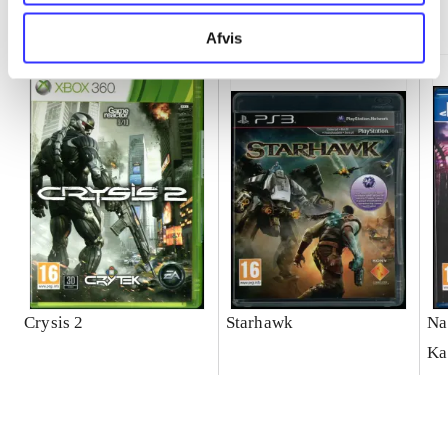
Minder om
Afvis
Crysis 2
Starhawk
Na
Ka