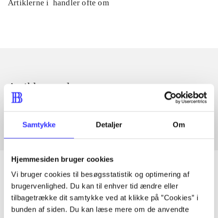
Artiklerne i
handler ofte om
Artikler med samme emner
Fra
Samtykke
Detaljer
Om
Hjemmesiden bruger cookies
Vi bruger cookies til besøgsstatistik og optimering af
brugervenlighed. Du kan til enhver tid ændre eller
Artikler
tilbagetrække dit samtykke ved at klikke på ”Cookies” i
bunden af siden. Du kan læse mere om de anvendte
Alle registrerede artikler fordelt på udgivelser