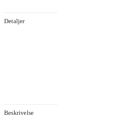
Detaljer
...
...
...
...
...
...
...
...
...
...
...
...
Beskrivelse