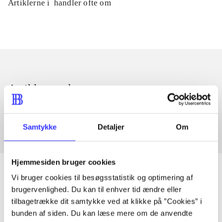
Artiklerne i
handler ofte om
Artikler med samme emner
Fra
Samtykke
Detaljer
Om
Hjemmesiden bruger cookies
Vi bruger cookies til besøgsstatistik og optimering af
brugervenlighed. Du kan til enhver tid ændre eller
Artikler
tilbagetrække dit samtykke ved at klikke på ”Cookies” i
bunden af siden. Du kan læse mere om de anvendte
Alle registrerede artikler fordelt på udgivelser