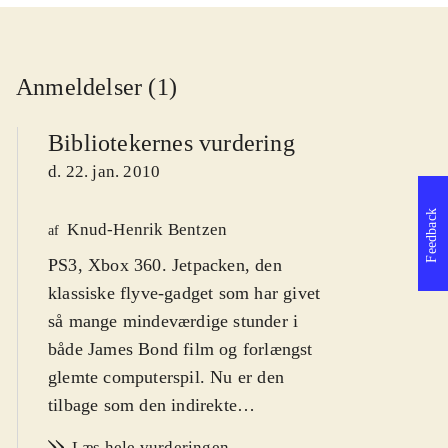
Anmeldelser (1)
Bibliotekernes vurdering
d. 22. jan. 2010
Feedback
Knud-Henrik Bentzen
af
PS3, Xbox 360. Jetpacken, den
klassiske flyve-gadget som har givet
så mange mindeværdige stunder i
både James Bond film og forlængst
glemte computerspil. Nu er den
tilbage som den indirekte
hovedperson i sci-fi shooteren Dark
Læs hele vurderingen