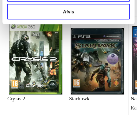
Minder om
Afvis
Crysis 2
Starhawk
Na
Ka