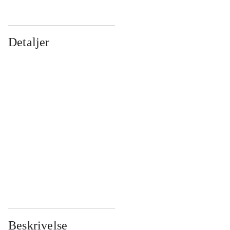
Detaljer
...
...
...
...
...
...
...
...
...
...
...
...
Beskrivelse