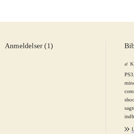
Anmeldelser (1)
Bib
K
af
PS3,
mind
comp
shoo
sagt
indh
Som 
L
man 