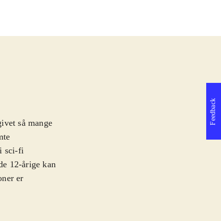
Feedback
givet så mange
mte
 sci-fi
de 12-årige kan
oner er
som tager fart da
lt anden verden