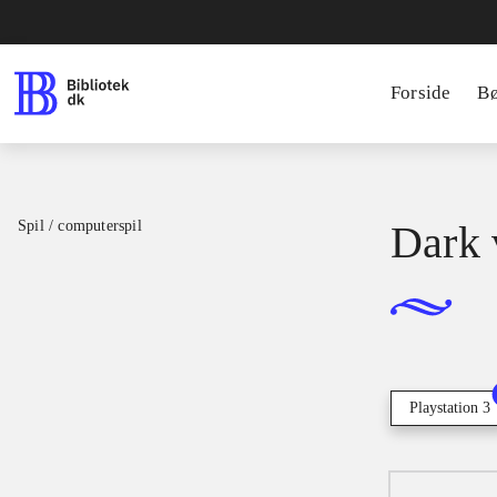
Forside
B
Spil / computerspil
Dark 
Playstation 3