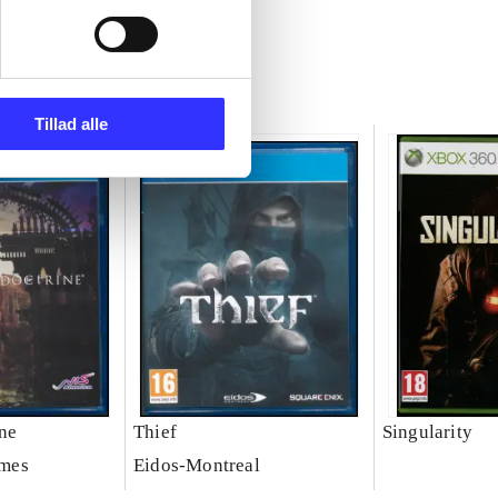
Tillad alle
ine
Thief
Singularity
mes
Eidos-Montreal