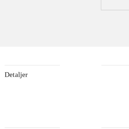
Detaljer
...
...
...
...