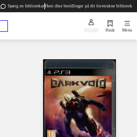
Spørg en bibliotekar
Hent dine bestillinger på dit foretrukne bibliotek
Log ind
Husk
Menu