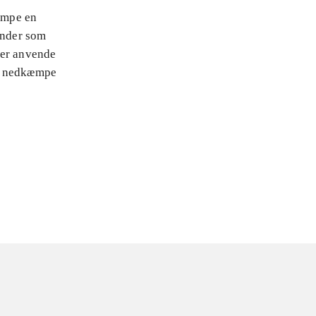
kæmpe en
ender som
ler anvende
at nedkæmpe