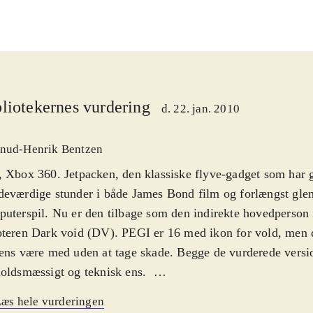
liotekernes vurdering
d. 22. jan. 2010
nud-Henrik Bentzen
 Xbox 360. Jetpacken, den klassiske flyve-gadget som har 
eværdige stunder i både James Bond film og forlængst gle
uterspil. Nu er den tilbage som den indirekte hovedperson i
teren Dark void (DV). PEGI er 16 med ikon for vold, men 
ens være med uden at tage skade. Begge de vurderede versi
oldsmæssigt og teknisk ens
.
piloten Will bliver man som spiller viklet ind i en historie 
æs hele vurderingen
styrter ned midt i Bermuda-trekanten og træder ind i en he