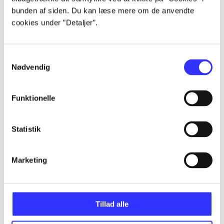
Alle registrerede artikler fordelt på udgivelser
bunden af siden. Du kan læse mere om de anvendte
cookies under ”Detaljer”.
...
Samtykkevalg
...
Nødvendig
...
Funktionelle
...
Statistik
...
Marketing
Tillad alle