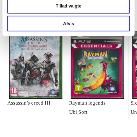
Minder om
Tillad valgte
Afvis
Assassin's creed III
Rayman legends
Sl
Ubi Soft
Un