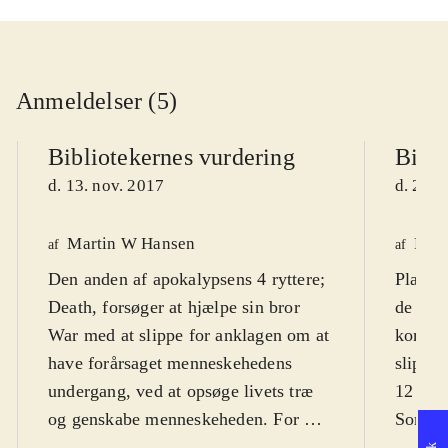
Anmeldelser (5)
Bibliotekernes vurdering
Bibli
d. 13. nov. 2017
d. 23. 
Martin W Hansen
Pete
af
af
Den anden af apokalypsens 4 ryttere;
PlaySt
Death, forsøger at hjælpe sin bror
de lidt
War med at slippe for anklagen om at
komme 
have forårsaget menneskehedens
slippe
undergang, ved at opsøge livets træ
12 år
.
og genskabe menneskeheden. For de
Som de
der kan lide actionspil eller kan
apokaly