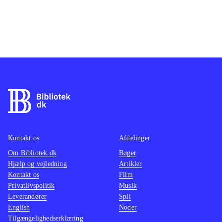
naturligvis tale til dem der kan huske
sammen
de originale spil, men vil også være
Darksid
noget for dem der kunne lide
bibliot
Toukiden 2 eller
(Xbox One)
.
udspill
Darksid
underho
give g
jagt e
underve
samlin
Kontakt os
Afdelinger
Om Bibliotek.dk
Bøger
Hjælp og vejledning
Artikler
Kontakt os
Film
Privatlivspolitik
Musik
Leverandører
Spil
English
Noder
Tilgængelighedserklæring