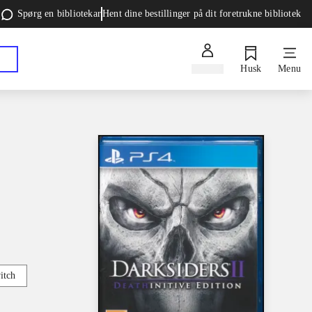
Spørg en bibliotekar
Hent dine bestillinger på dit foretrukne bibliotek
Log ind
Husk
Menu
itch