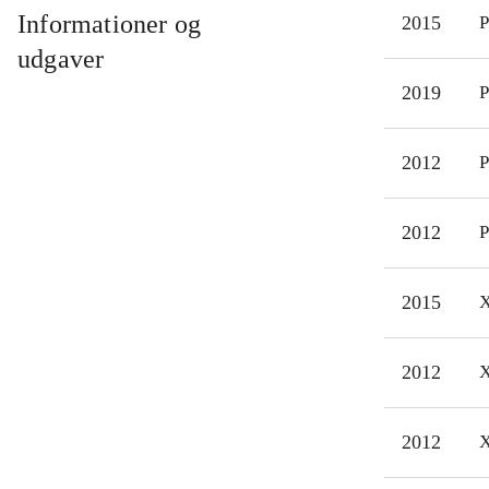
(ogs
Informationer og
2015
P
soun
udgaver
14-1
2019
P
Spil
være
2012
P
elle
der 
Touk
2012
P
2015
X
2012
X
2012
X