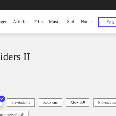
øger
Artikler
Film
Musik
Spil
Noder
Søg
iders II
Playstation 3
Xbox one
Xbox 360
Nintendo sw
omputerspil (cd)