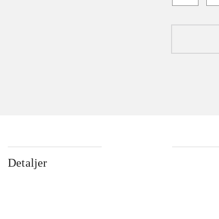
Detaljer
...
...
...
...