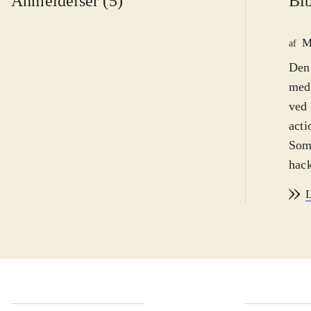
Anmeldelser (5)
Bib
M
af
Den 
med 
ved 
acti
Som 
hack
rytt
L
Char
med 
og d
Det 
2012
god 