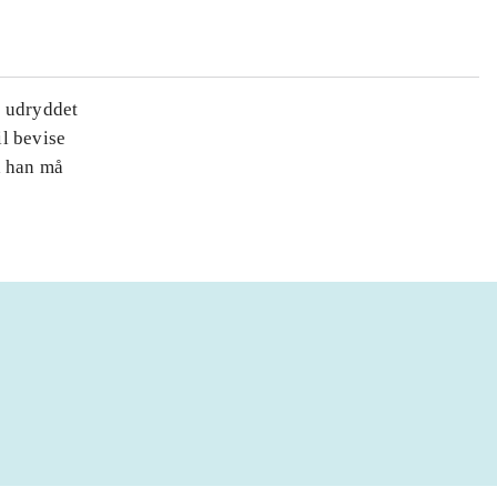
e udryddet
l bevise
å han må