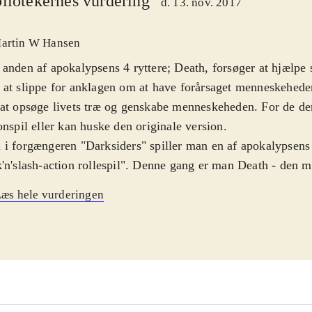
liotekernes vurdering
d. 13. nov. 2017
artin W Hansen
anden af apokalypsens 4 ryttere; Death, forsøger at hjælpe 
at slippe for anklagen om at have forårsaget menneskehed
at opsøge livets træ og genskabe menneskeheden. For de der
onspil eller kan huske den originale version
.
i forgængeren "Darksiders" spiller man en af apokalypsens 4
'n'slash-action rollespil". Denne gang er man Death - den m
erne. Spillet forgår kort efter introsekvensen i det første spi
æs hele vurderingen
red Council beskylder War for at have startet armageddon,
dæmonerne. Death er overbevist om, at hans bror er uskyld
rager ud for at rense hans navn
.
er en ret flot konvertering af det originale
Darksiders II
(Pla
 til HD og 60fps. Handlingen og stemmeskuespillet er intakt
ting, da de stadig virker ret gode - også målt op mod dagens