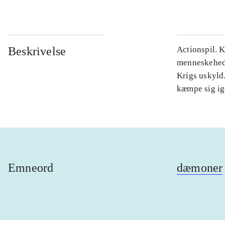
Beskrivelse
Actionspil. K
menneskehede
Krigs uskyld
kæmpe sig ig
Emneord
dæmoner