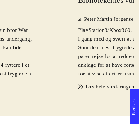
Bibliotekernes vurd
Peter Martin Jørgensen
af
sin bror War
PlayStation3/Xbox360. Acti
ens undergang,
i gang med og svært at sl
 kan lide
Som den mest frygtede af 
på en rejse for at redde s
 ryttere i et
anklage for at have fors
est frygtede af
for at vise at det er usa
l, hvor The
stor og voldsom krydsnin
Læs hele vurderingen
 og samarbejdet
form til den typiske ske
ig i anklagerne,
forholdsvis åbne baner me
Feedback
og køller. Man møder et h
ystation 3) fra
vej, på vej mod livets træ
 hvilket er en
møder man bosses og minib
 standart. Det er
Døden dør man ikke så let