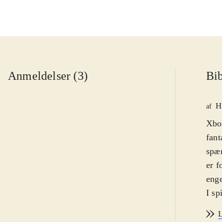
Anmeldelser (3)
Bib
H
af
Xbox
fant
spæn
er f
eng
I sp
Krig
L
forl