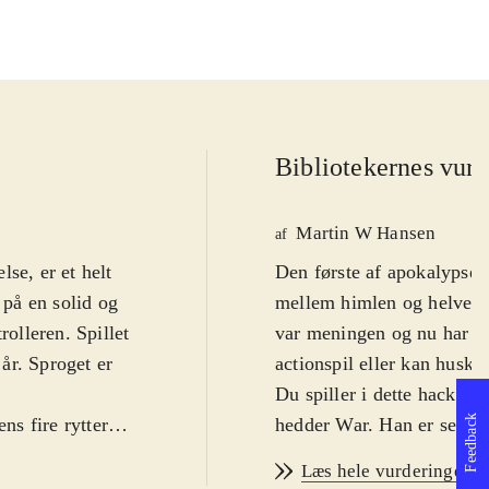
Bibliotekernes vurd
Martin W Hansen
af
se, er et helt
Den første af apokalypsens
 på en solid og
mellem himlen og helvede
rolleren. Spillet
var meningen og nu har d
 år. Sproget er
actionspil eller kan huske
Du spiller i dette hack 'n'
Feedback
ns fire ryttere.
hedder War. Han er sendt 
et er ikke
gang med at bekrige hin
Læs hele vurderingen
vede er allerede
forkert. Nogen har igangsat