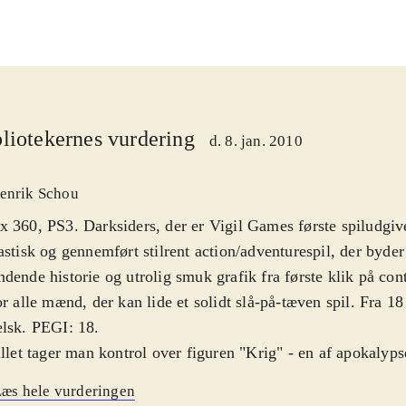
liotekernes vurdering
d. 8. jan. 2010
enrik Schou
 360, PS3. Darksiders, der er Vigil Games første spiludgivel
astisk og gennemført stilrent action/adventurespil, der byder
dende historie og utrolig smuk grafik fra første klik på cont
or alle mænd, der kan lide et solidt slå-på-tæven spil. Fra 18
elsk. PEGI: 18
.
illet tager man kontrol over figuren "Krig" - en af apokalypse
 sendes til Jorden, hvor apokalypsen har fundet sted - men d
æs hele vurderingen
øbet som planlagt og det ventede slag mellem himlen og hel