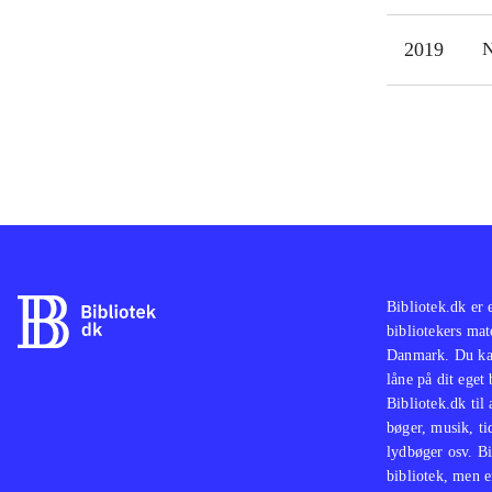
2019
N
Bibliotek.dk er 
bibliotekers mat
Danmark. Du kan
låne på dit eget
Bibliotek.dk til
bøger, musik, tid
lydbøger osv. Bi
bibliotek, men e