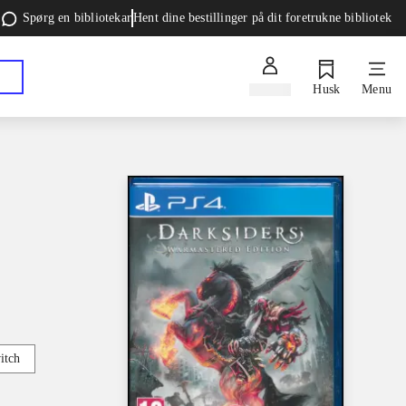
Spørg en bibliotekar
Hent dine bestillinger på dit foretrukne bibliotek
Log ind
Husk
Menu
itch