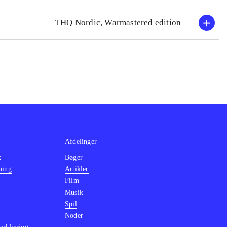
THQ Nordic, Warmastered edition
Afdelinger
k
Bøger
ning
Artikler
Film
Musik
Spil
Noder