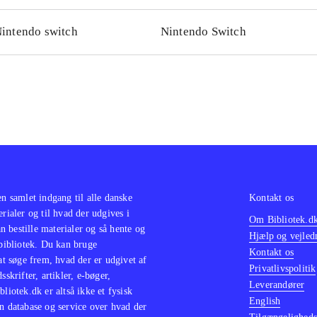
intendo switch
Nintendo Switch
en samlet indgang til alle danske
Kontakt os
erialer og til hvad der udgives i
Om Bibliotek.d
 bestille materialer og så hente og
Hjælp og vejled
 bibliotek. Du kan bruge
Kontakt os
 at søge frem, hvad der er udgivet af
Privatlivspolitik
sskrifter, artikler, e-bøger,
Leverandører
bliotek.dk er altså ikke et fysisk
English
n database og service over hvad der