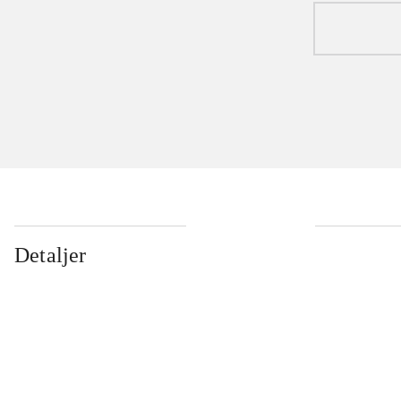
Detaljer
...
...
...
...