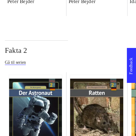
Peter Bejder
Peter Bejder
Id
Fakta 2
Feedback
Gå til serien