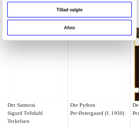
Gå til serien
Tillad valgte
Afvis
Der Samurai
Der Python
De
Sigurd Toftdahl
Per Østergaard (f. 1950)
Pe
Terkelsen