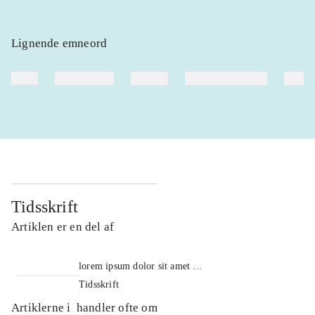
Lignende emneord
heste
børnebøger
ridning
hestesygdomme
vokal
Tidsskrift
Artiklen er en del af
lorem ipsum dolor sit amet ...
Tidsskrift
Artiklerne i
handler ofte om