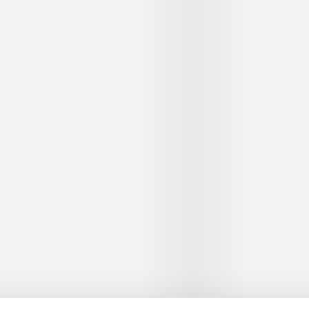
...
...
...
...
...
...
Artiklerne i
handler ofte
lorem ipsum dolor sit amet ...
Tidsskrift