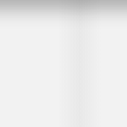
ing
Dystopia
Archangel's 
Guild Hunter
we
Dennis Jürgensen
Nalini Singh
Bog
Tricia Levenseller