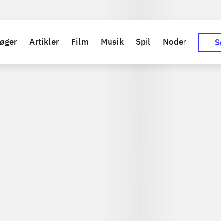
Sp
øger
Artikler
Film
Musik
Spil
Noder
S
ter of the pirate king
(e
seller
loading