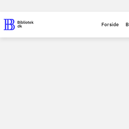
Forside
B
Bøger / skønlitteratur / fantasy
Bog, 2018
Daugh
Tricia Leven
Bog