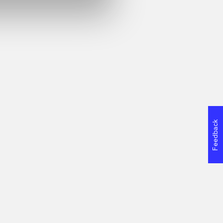
enigma : a
From blood and ash
The favourit
 novel
Jennifer L. Armentrout
Layne Fargo
Feedback
Feiwel and Friends