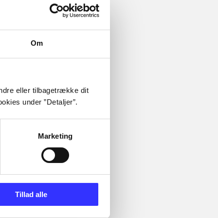
Om
dre eller tilbagetrække dit
okies under ”Detaljer”.
Marketing
Tillad alle