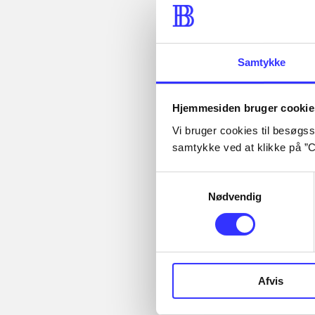
Fra
Samtykke
...
Hjemmesiden bruger cookie
Artikler
...
Vi bruger cookies til besøgsst
...
Alle registrerede artikler
...
samtykke ved at klikke på ”C
fordelt på udgivelser
...
Samtykkevalg
Nødvendig
Minder om
Afvis