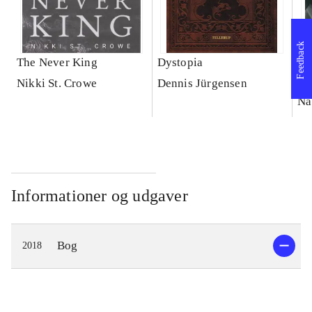
Feedback
The Never King
Dystopia
Ar
Gu
Nikki St. Crowe
Dennis Jürgensen
Na
Informationer og udgaver
Bog
2018