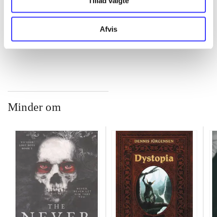
Tillad valgte
...
Afvis
...
Minder om