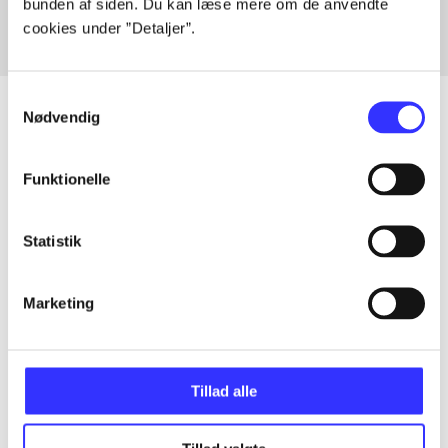
bunden af siden. Du kan læse mere om de anvendte
cookies under ”Detaljer”.
Samtykkevalg
Nødvendig
Artikler
Funktionelle
Alle registrerede artikler fordelt på udgivelser
Statistik
...
Marketing
...
...
Tillad alle