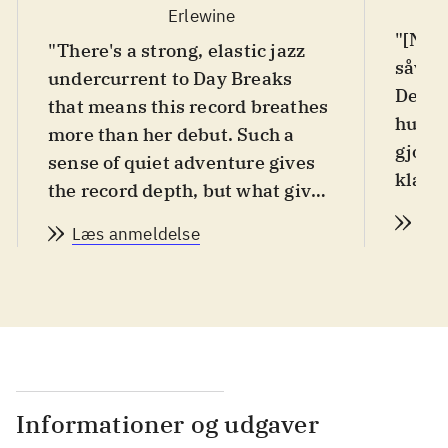
Erlewine
"[Nor
"There's a strong, elastic jazz
såvel 
undercurrent to Day Breaks
Det i
that means this record breathes
hun i
more than her debut. Such a
gjort 
sense of quiet adventure gives
klave
the record depth, but what gives
denne 
it resonance are the exquisitely
Læs
Læs anmeldelse
hun e
sculpted songs. Jones' originals
ikke 
feel as elegant as time-honored
bevæg
standards, and all her covers
sine 
feel fresh. The former speak to
formul
her craft, the latter to her gifts
tilbag
as a stylist, and the two
unders
combine to turn Day Breaks
Informationer og udgaver
ledsa
into a satisfying testament to