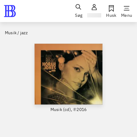
Søg
Log ind
Husk
Menu
Musik / jazz
Musik (cd), ℗2016