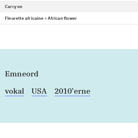
Carry on
Fleurette africaine = African flower
Emneord
vokal
USA
2010'erne