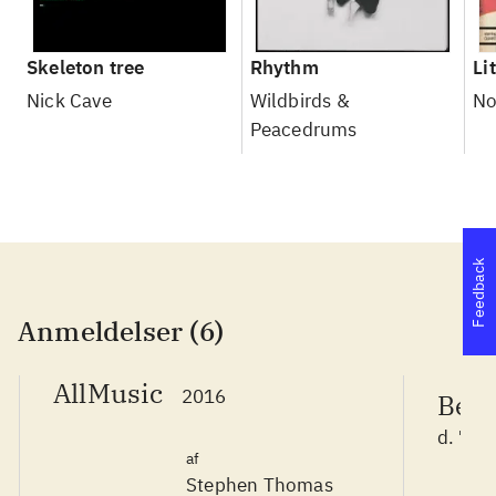
Skeleton tree
Rhythm
Li
Nick Cave
Wildbirds &
No
Peacedrums
Feedback
Anmeldelser (6)
AllMusic
2016
Berl
d. 7. 
af
Stephen Thomas