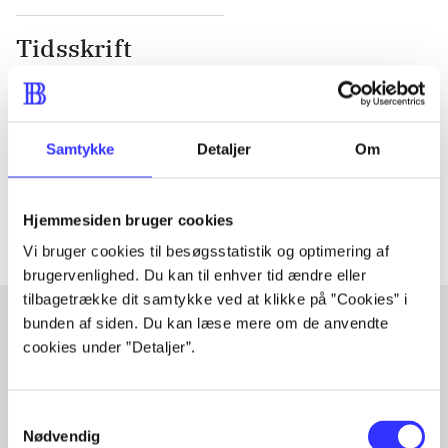
Tidsskrift
Artiklen er en del af
lorem ipsum dolor sit amet ...
Samtykke
Detaljer
Om
Tidsskrift
Artiklerne i
handler ofte om
Hjemmesiden bruger cookies
Vi bruger cookies til besøgsstatistik og optimering af
brugervenlighed. Du kan til enhver tid ændre eller
tilbagetrække dit samtykke ved at klikke på ”Cookies” i
bunden af siden. Du kan læse mere om de anvendte
cookies under ”Detaljer”.
Artikler med samme emner
Fra
Samtykkevalg
Nødvendig