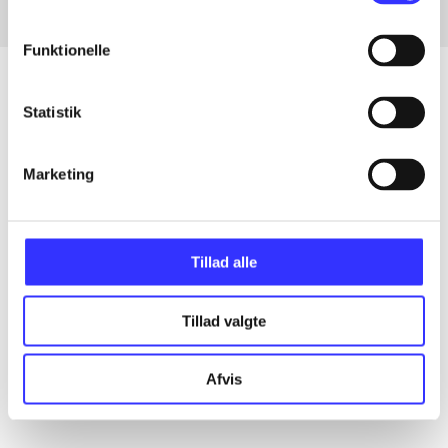
Funktionelle
Statistik
Artikler
Alle registrerede artikler fordelt på udgivelser
Marketing
...
Tillad alle
...
Tillad valgte
...
Afvis
...