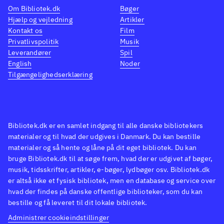
Wayne
Om Bibliotek.dk
Bøger
flagr
Hjælp og vejledning
Artikler
Kontakt os
Film
sopra
Privatlivspolitik
Musik
Norah
Leverandører
Spil
inspir
English
Noder
Tilgængelighedserklæring
luftig
Bibliotek.dk er en samlet indgang til alle danske bibliotekers
materialer og til hvad der udgives i Danmark. Du kan bestille
materialer og så hente og låne på dit eget bibliotek. Du kan
bruge Bibliotek.dk til at søge frem, hvad der er udgivet af bøger,
musik, tidsskrifter, artikler, e-bøger, lydbøger osv. Bibliotek.dk
er altså ikke et fysisk bibliotek, men en database og service over
hvad der findes på danske offentlige biblioteker, som du kan
bestille og få leveret til dit lokale bibliotek.
Administrer cookieindstillinger