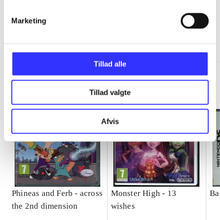
Marketing
Minder om
Tillad alle
Tillad valgte
Afvis
Phineas and Ferb - across
Monster High - 13
Bar
the 2nd dimension
wishes