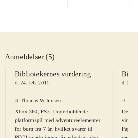
Anmeldelser (5)
Bibliotekernes vurdering
Bibli
d. 24. feb. 2011
d. 22. 
Thomas W Jensen
Mar
af
af
Xbox 360, PS3. Underholdende
Der er 
platformspil med adventureelementer
virker
for børn fra 7 år, hvilket svarer til
Papa B
PEGI mærkningen. Sværhedsgraden
resulta