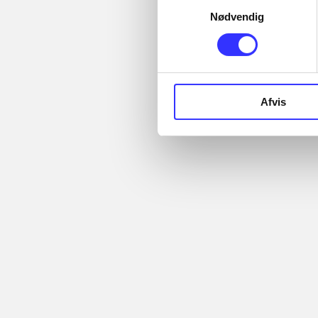
Nødvendig
Afvis
Phineas and Fe
the 2nd dimen
Anmeldelser (5)
Bibliotek
d. 24. feb. 
af