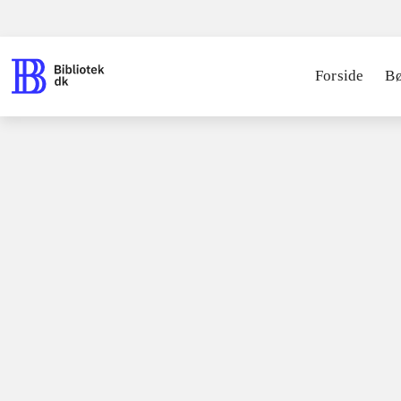
Forside
B
Spil / computerspil
Playstation 4,