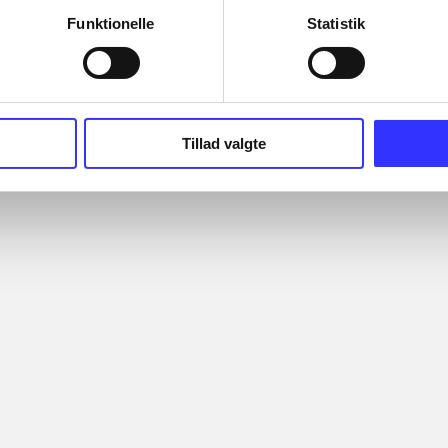
Funktionelle
Statistik
Tillad valgte
rb - across
Monster High - 13 wishes
Barbie - jet, s
sion
ernes vurdering
2011