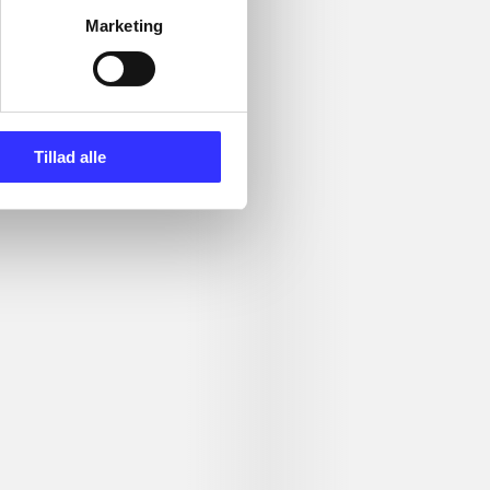
Marketing
Tillad alle
et & style!
Lego star wars III : the
Monopoly
clone wars
Engine Softw
Bibliotekernes vurdering
d. 22. feb. 2018
af