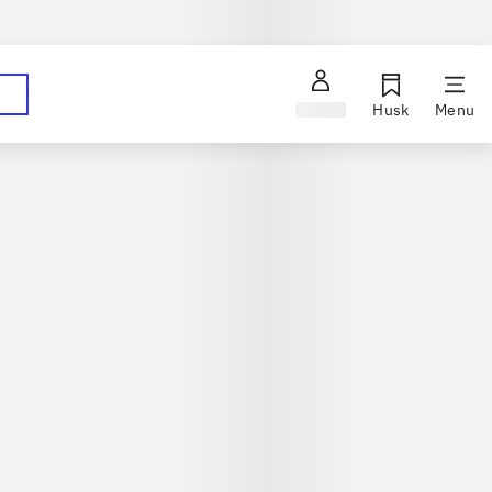
Hent dine bestillinger på dit foretrukne bibliotek
ørg en bibliotekar
Log ind
Husk
Menu