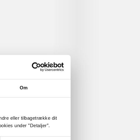
Om
dre eller tilbagetrække dit
okies under ”Detaljer”.