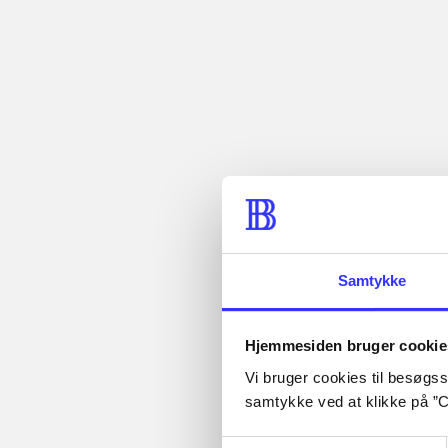
Fra
...
Artikler
...
...
Alle registrerede artikler
...
fordelt på udgivelser
...
Samtykke
Hjemmesiden bruger cookie
Minder om
Vi bruger cookies til besøgsst
samtykke ved at klikke på ”C
Samtykkevalg