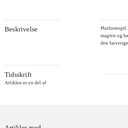
Beskrivelse
Platformspil
magten og har
den farverig
Tidsskrift
Artiklen er en del af
Artikler med