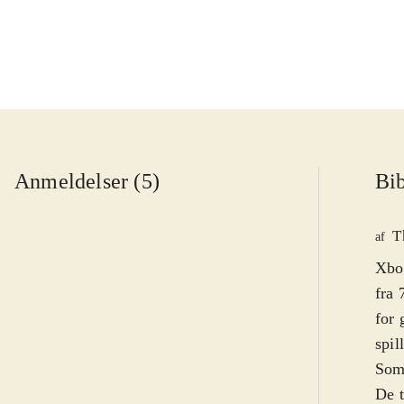
Anmeldelser (5)
Bib
T
af
Xbo
fra 
for 
spil
Som 
De t