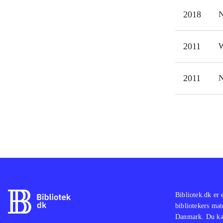
Blob
2018
N
2011
W
2011
N
Bibliotek.dk er 
bibliotekers mat
Danmark. Du kan