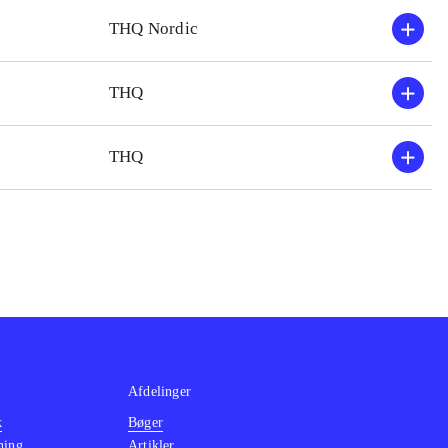
ntyder
.
THQ Nordic
THQ
THQ
Afdelinger
k
Bøger
ning
Artikler