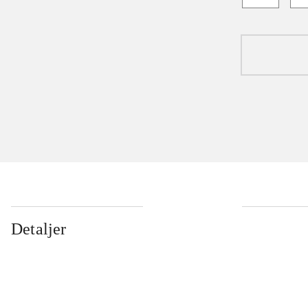
Detaljer
...
...
...
...