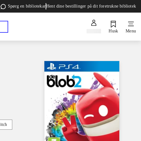
Spørg en bibliotekar
Hent dine bestillinger på dit foretrukne bibliotek
Log ind
Husk
Menu
itch