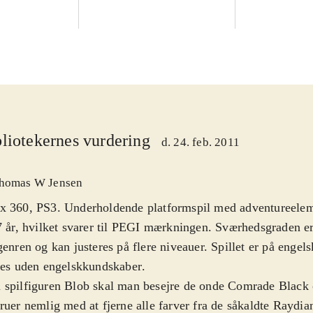
liotekernes vurdering
d. 24. feb. 2011
homas W Jensen
x 360, PS3. Underholdende platformspil med adventureelem
7 år, hvilket svarer til PEGI mærkningen. Sværhedsgraden e
genren og kan justeres på flere niveauer. Spillet er på enge
les uden engelskkundskaber
.
spilfiguren Blob skal man besejre de onde Comrade Black 
ruer nemlig med at fjerne alle farver fra de såkaldte Raydian