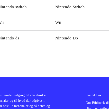
-spil kun kom til den teknisk set underlegne konsol, også a
intendo switch
Nintendo Switch
ii
Wii
intendo ds
Nintendo DS
en samlet indgang til alle danske
Kontakt os
erialer og til hvad der udgives i
Om Bibliotek.d
 bestille materialer og så hente og
Hjælp og vejled