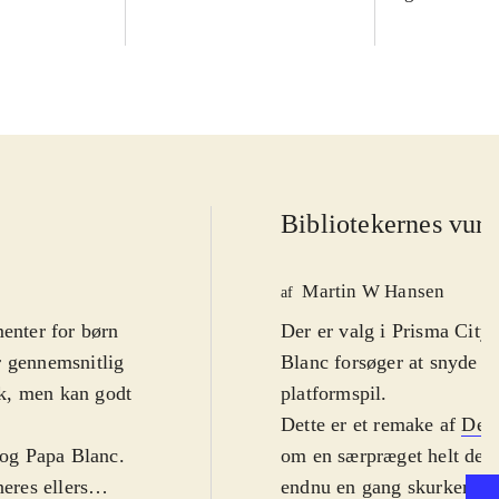
Bibliotekernes vurd
Martin W Hansen
af
enter for børn
Der er valg i Prisma City
r gennemsnitlig
Blanc forsøger at snyde me
lsk, men kan godt
platformspil
.
Dette er et remake af
De 
og Papa Blanc.
om en særpræget helt der s
eres ellers
endnu en gang skurken fra