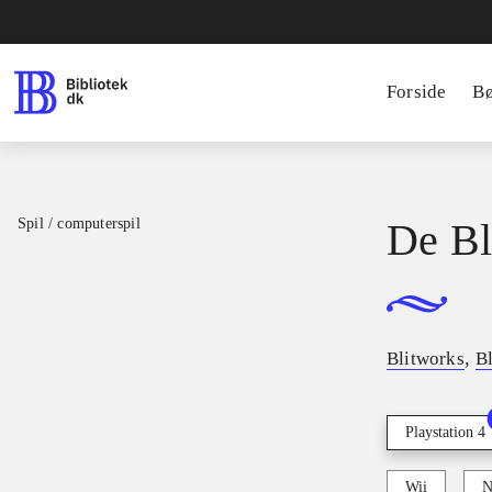
Forside
B
Spil / computerspil
De Bl
,
Blitworks
B
Playstation 4
Wii
N