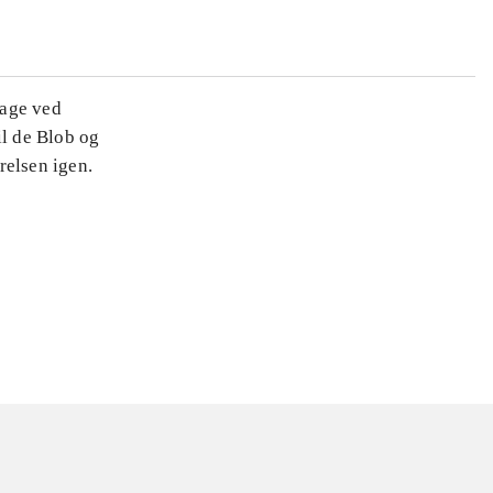
bage ved
il de Blob og
relsen igen.