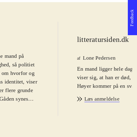
Feedback
litteratursiden.dk
d
de mand på
Lone Pedersen
af
ghed, så politiet
En mand ligger hele dagen 
t, om hvorfor og
viser sig, at han er død, 
identitet, viser
Høyer kommer på en svær 
er flere grunde
. Gåden synes
Læs anmeldelse
 sætter gang i
ljøskildring gør
e og sandsynlig
fekter, og