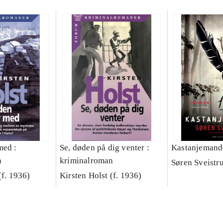
med :
Se, døden på dig venter :
Kastanjemande
n
kriminalroman
Søren Sveistr
(f. 1936)
Kirsten Holst (f. 1936)