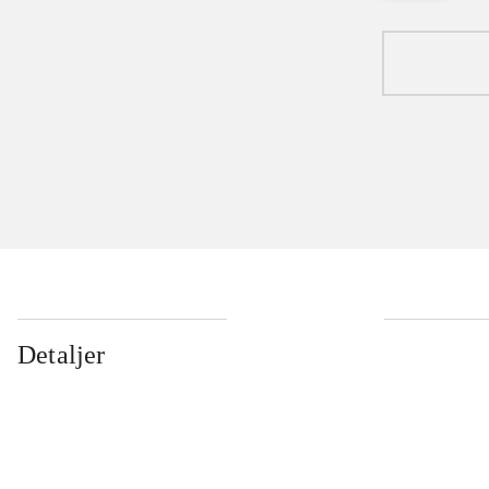
Detaljer
...
...
...
...