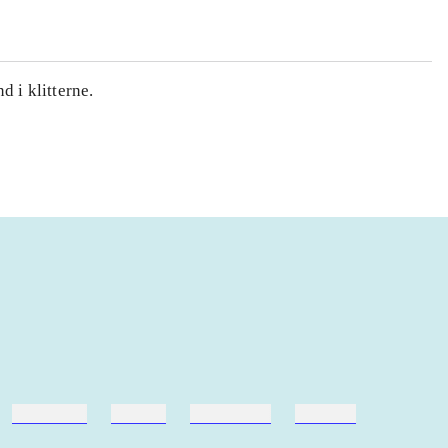
 i klitterne.
hestesport
træning
skolebøger
hesteavl