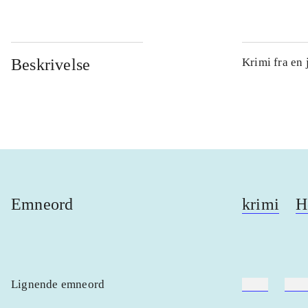
Beskrivelse
Krimi fra en 
Emneord
krimi
H
Lignende emneord
heste
børn