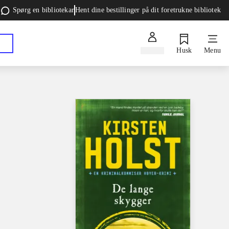
Spørg en bibliotekar
Hent dine bestillinger på dit foretrukne bibliotek
Log ind
Husk
Menu