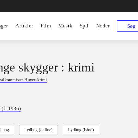
øger
Artikler
Film
Musik
Spil
Noder
Søg
nge skygger : krimi
nalkommisær Høyer-krimi
 (f. 1936)
E-bog
Lydbog (online)
Lydbog (bånd)