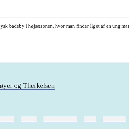
jysk badeby i højsæsonen, hvor man finder liget af en ung mand
øyer og Therkelsen
ebøger
ridning
hestesygdomme
vokal
sygdomme