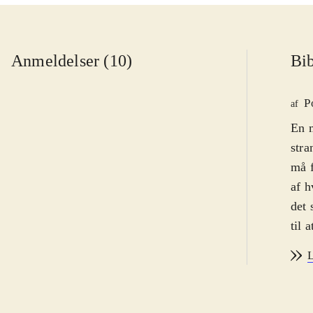
Anmeldelser (10)
Bib
P
af
En m
stra
må f
af h
det 
til 
uløs
L
sage
Kirs
hist