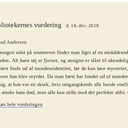
liotekernes vurdering
d. 18. dec. 2018
oul Andersen
orgen sidst på sommeren finder man liget af en midaldren
nden. Alt hans tøj er fjernet, og ansigtet er slået til ukendeli
ørst finde ud af mandensidentitet, før de kan løse mysterie
vem han blev myrdet. Da man først har fundet ud af mandens 
sig, at han var en skurk, hvis omgangskreds alle havde enell
at ønske ham død, men alle kan stille med det perfekte alibi
elig, indtil kriminalassistent Høyer pludselig får en idé, som
æs hele vurderingen
rne, ogmorderen bliver afsløret. - Personkarakteristik og mi
ten Holst ikke meget ud af, men hun fortæller en spændend
orie i et roligt og afdæmpet tempo udenunødvendige knaldef