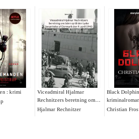
n : krimi
Viceadmiral Hjalmar
Black Dolphin
Rechnitzers beretning om
kriminalroma
up
tiden op til den tyske
Hjalmar Rechnitzer
Christian Fros
besættelse af Danmark den
9. april 1940 : en kilde til
krigen