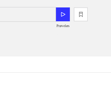
loading
Prøvelæs
...
...
...
...
...
...