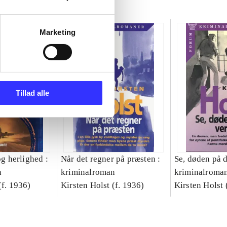
Marketing
Tillad alle
og herlighed :
Når det regner på præsten :
Se, døden på d
n
kriminalroman
kriminalroma
(f. 1936)
Kirsten Holst (f. 1936)
Kirsten Holst 