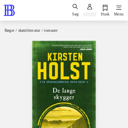
Søg
Log ind
Husk
Menu
Bøger / skønlitteratur / romaner