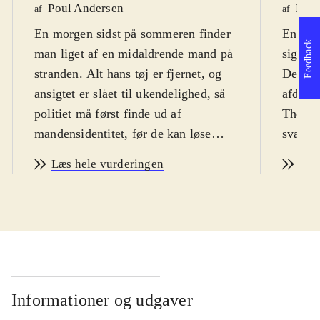
Poul Andersen
Lone
af
af
En morgen sidst på sommeren finder
En man
Feedback
man liget af en midaldrende mand på
sig i k
stranden. Alt hans tøj er fjernet, og
Det vis
ansigtet er slået til ukendelighed, så
afdøde 
politiet må først finde ud af
Therke
mandensidentitet, før de kan løse
svær o
mysteriet, om hvorfor og af hvem
Læs hele vurderingen
Læs
han blev myrdet. Da man først har
fundet ud af mandens identitet, viser
det sig, at han var en skurk, hvis
omgangskreds alle havde eneller flere
grunde til at ønske ham død, men alle
kan stille med det perfekte alibi.
Gåden synes uløselig, indtil
Informationer og udgaver
kriminalassistent Høyer pludselig får