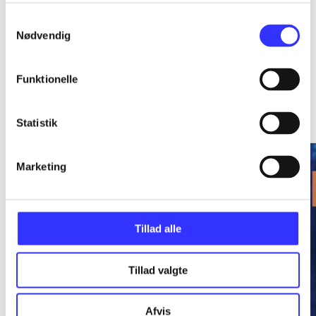
Samtykkevalg
Nødvendig
Funktionelle
En kriminalkommisær Høyer-krimi
Gå til serien
Statistik
Marketing
Tillad alle
Tillad valgte
Afvis