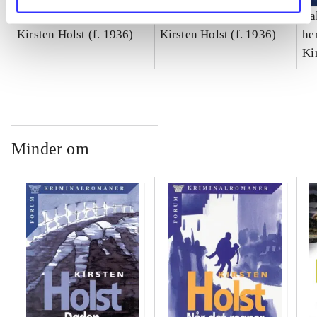
Sov Dukke Lise -
Som ringe i vandet
I a
Kirsten Holst (f. 1936)
Kirsten Holst (f. 1936)
he
kr
Ki
Minder om