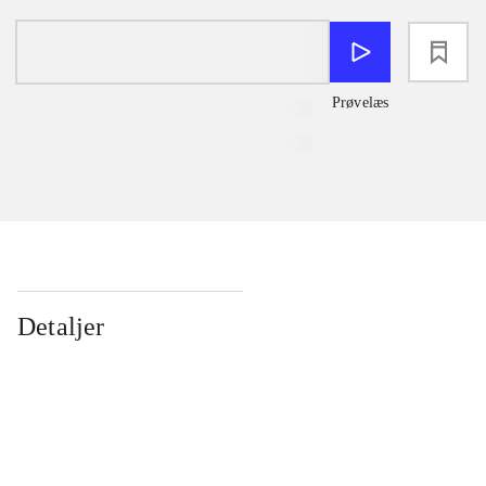
loading
Prøvelæs
Detaljer
...
...
...
...
...
...