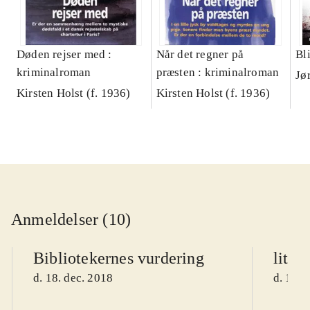
Døden rejser med :
Når det regner på
Bl
kriminalroman
præsten : kriminalroman
Jø
Kirsten Holst (f. 1936)
Kirsten Holst (f. 1936)
Anmeldelser (10)
Bibliotekernes vurdering
litte
d. 18. dec. 2018
d. 1. j