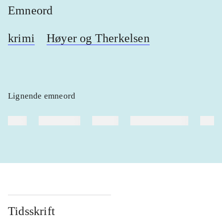
Emneord
krimi
Høyer og Therkelsen
Lignende emneord
heste
børnebøger
ridning
hestesygdomme
vokal
Tidsskrift