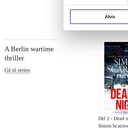
...
Afvis
A Berlin wartime
thriller
Gå til serien
Del 2 -
Dead o
Simon Scarro