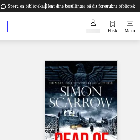
Spørg en bibliotekar
Hent dine bestillinger på dit foretrukne bibliotek
Log ind
Husk
Menu