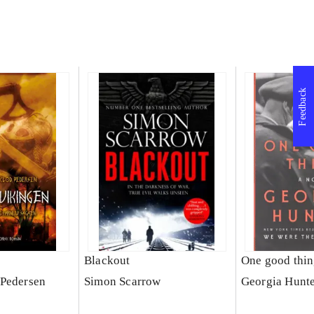
Feedback
Blackout
One good thi
 Pedersen
Simon Scarrow
Georgia Hunt