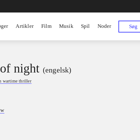
øger
Artikler
Film
Musik
Spil
Noder
Søg
of night
(engelsk)
n wartime thriller
ow