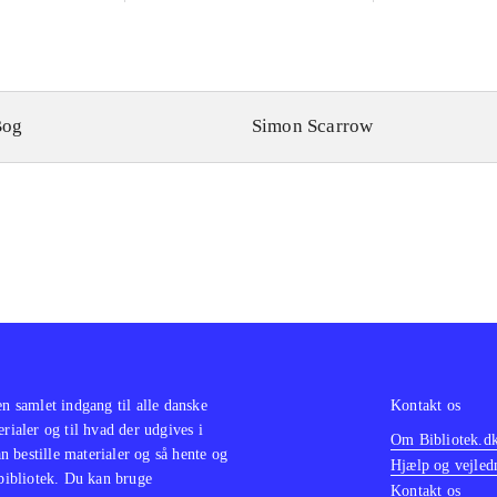
Bog
Simon Scarrow
en samlet indgang til alle danske
Kontakt os
erialer og til hvad der udgives i
Om Bibliotek.d
 bestille materialer og så hente og
Hjælp og vejled
 bibliotek. Du kan bruge
Kontakt os