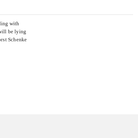
ling with
will be lying
Horst Schenke