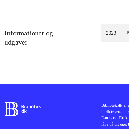
Informationer og
2023
udgaver
Bibliotek.dk er 
bibliotekers mat
Danmark. Du kan
låne på dit eget