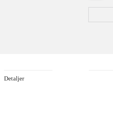
Detaljer
...
...
...
...