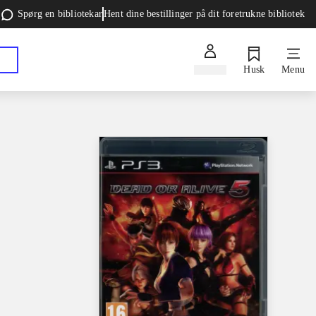
Spørg en bibliotekar
Hent dine bestillinger på dit foretrukne bibliotek
Log ind
Husk
Menu