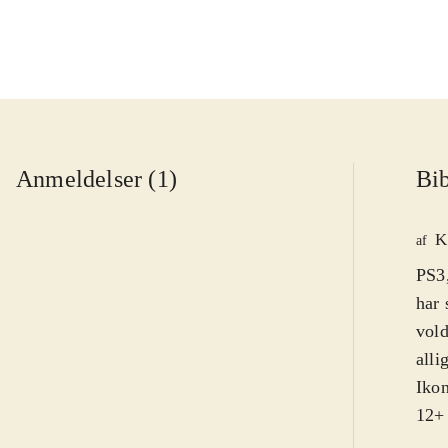
Anmeldelser (1)
Bib
K
af
PS3,
har 
vold
alli
Ikon
12+ 
Vi e