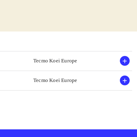
system herunder.
Det er let at
'em up. Samtidig
eles livagtige,
e på. Den gængse
essentiel)
Tecmo Koei Europe
bur V, det
sk og
Tecmo Koei Europe
rer, og det gør
play, flot grafik
slagsmål.