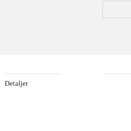
Detaljer
...
...
...
...