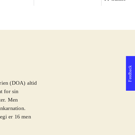
Feedback
rien (DOA) altid
t for sin
ter. Men
 inkarnation.
Pegi er 16 men
t stadig handler