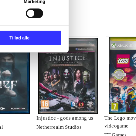
Marketing
Tillad alle
Injustice - gods among us
The Lego mov
videogame
al
Netherrealm Studios
TT Games