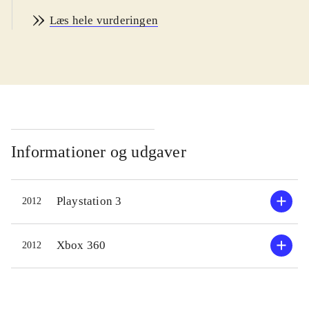
attributter. Men alligevel har det
Læs hele vurderingen
været en sejlivet serie som nu er nået
til sin 5. inkarnation. Ikoner for vold
og sex er tilstede. Hvor sex er ved
jeg så ikke. Pegi er 16 men 12+ er
rimeligt for denne titel
.
Vi er i velkendt beat 'em up
territorium her, og selvom blikfanget
Informationer og udgaver
stadig handler om fornævnte
kropsdele så skjuler der sig et
Playstation 3
2012
fremragende kampsystem herunder.
DOA giver både novicen og den
erfarne en masse at tage sig til. Det
Xbox 360
2012
er let at lære og svært at mestre; Og
det er grundreglen for et godt beat
'em up. Samtidig er spillet grafisk set