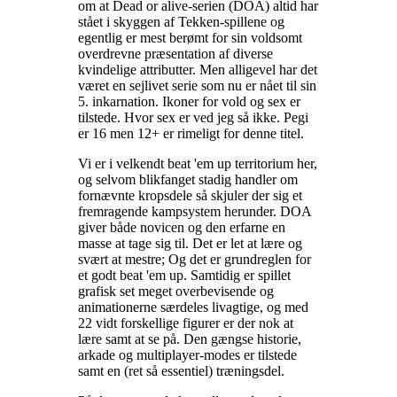
om at Dead or alive-serien (DOA) altid har
stået i skyggen af Tekken-spillene og
egentlig er mest berømt for sin voldsomt
overdrevne præsentation af diverse
kvindelige attributter. Men alligevel har det
været en sejlivet serie som nu er nået til sin
5. inkarnation. Ikoner for vold og sex er
tilstede. Hvor sex er ved jeg så ikke. Pegi
er 16 men 12+ er rimeligt for denne titel
.
Vi er i velkendt beat 'em up territorium her,
og selvom blikfanget stadig handler om
fornævnte kropsdele så skjuler der sig et
fremragende kampsystem herunder. DOA
giver både novicen og den erfarne en
masse at tage sig til. Det er let at lære og
svært at mestre; Og det er grundreglen for
et godt beat 'em up. Samtidig er spillet
grafisk set meget overbevisende og
animationerne særdeles livagtige, og med
22 vidt forskellige figurer er der nok at
lære samt at se på. Den gængse historie,
arkade og multiplayer-modes er tilstede
samt en (ret så essentiel) træningsdel
.