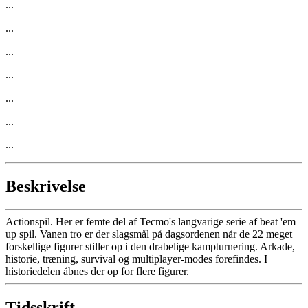
...
...
...
...
...
...
...
Beskrivelse
Actionspil. Her er femte del af Tecmo's langvarige serie af beat 'em
up spil. Vanen tro er der slagsmål på dagsordenen når de 22 meget
forskellige figurer stiller op i den drabelige kampturnering. Arkade,
historie, træning, survival og multiplayer-modes forefindes. I
historiedelen åbnes der op for flere figurer.
Tidsskrift