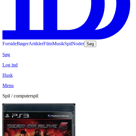
Forside
Bøger
Artikler
Film
Musik
Spil
Noder
Søg
Søg
Log ind
Husk
Menu
Spil / computerspil