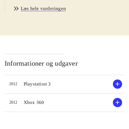
attributter. Men alligevel har det
Læs hele vurderingen
været en sejlivet serie som nu er nået
til sin 5. inkarnation. Ikoner for vold
og sex er tilstede. Hvor sex er ved
jeg så ikke. Pegi er 16 men 12+ er
rimeligt for denne titel
.
Vi er i velkendt beat 'em up
territorium her, og selvom blikfanget
Informationer og udgaver
stadig handler om fornævnte
kropsdele så skjuler der sig et
Playstation 3
2012
fremragende kampsystem herunder.
DOA giver både novicen og den
erfarne en masse at tage sig til. Det
Xbox 360
2012
er let at lære og svært at mestre; Og
det er grundreglen for et godt beat
'em up. Samtidig er spillet grafisk set