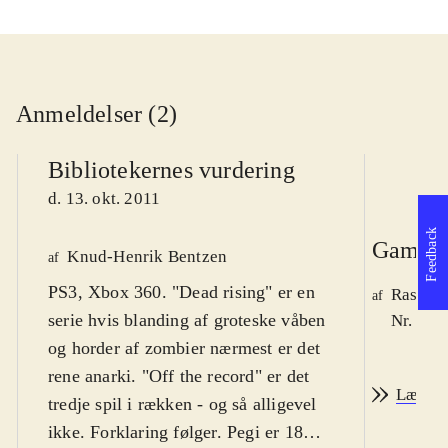
Anmeldelser (2)
Bibliotekernes vurdering
d. 13. okt. 2011
Feedback
Game r
Knud-Henrik Bentzen
af
PS3, Xbox 360. "Dead rising" er en
Rasmus
af
serie hvis blanding af groteske våben
Nr. 122
og horder af zombier nærmest er det
rene anarki. "Off the record" er det
Læs an
tredje spil i rækken - og så alligevel
ikke. Forklaring følger. Pegi er 18