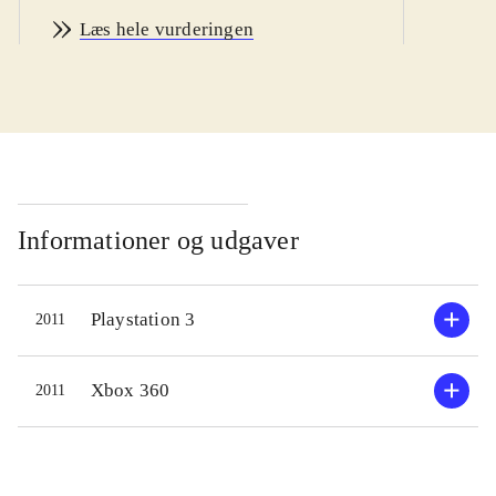
men volden og stemningen er af en
Læs hele vurderingen
sådan karakter at spillet fint går som
en 12+ titel
.
"Off the record" er stort set identisk
med Dead rising 2. Dog er 2'erens
hovedperson skiftet ud med
fotografen Frank West som havde
hovedrollen i det første spil. Historie,
Informationer og udgaver
fjender og opgaver er magen til
2'eren, hvorfor "Off the record"
Playstation 3
2011
lugter grimt af spekulation. Lidt nyt
er der dog; En uforpligtende
"sandbox-mode" er kommet til hvor
Xbox 360
2011
man kan tæve løs uden hensyntagen
til plot og historie. Her optjener man
også erfaringspoint som gør en