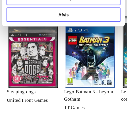
Minder om
Afvis
Sleeping dogs
Lego Batman 3 - beyond
Le
Gotham
co
United Front Games
TT Games