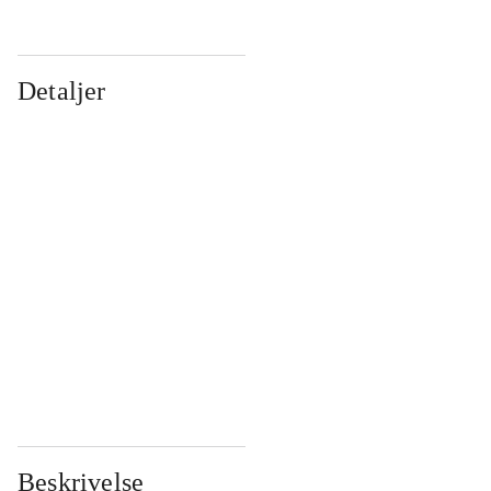
Detaljer
...
...
...
...
...
...
...
...
...
...
...
...
Beskrivelse