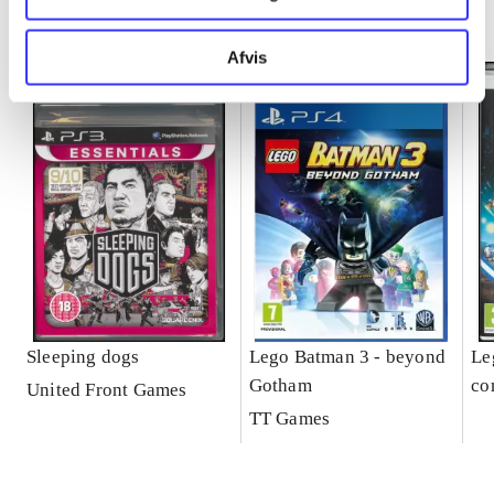
Minder om
Afvis
Sleeping dogs
Lego Batman 3 - beyond
Le
Gotham
co
United Front Games
TT Games