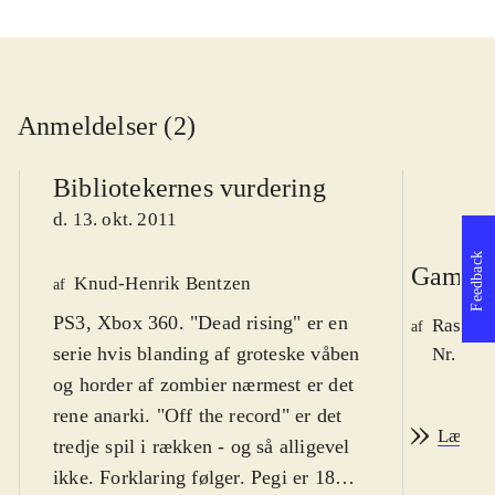
Anmeldelser (2)
Bibliotekernes vurdering
d. 13. okt. 2011
Feedback
Game r
Knud-Henrik Bentzen
af
PS3, Xbox 360. "Dead rising" er en
Rasmus
af
serie hvis blanding af groteske våben
Nr. 122
og horder af zombier nærmest er det
rene anarki. "Off the record" er det
Læs an
tredje spil i rækken - og så alligevel
ikke. Forklaring følger. Pegi er 18