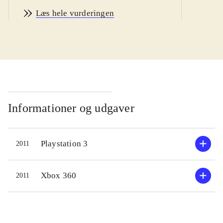
men volden og stemningen er af en
Læs hele vurderingen
sådan karakter at spillet fint går som
en 12+ titel
.
"Off the record" er stort set identisk
med Dead rising 2. Dog er 2'erens
hovedperson skiftet ud med
fotografen Frank West som havde
hovedrollen i det første spil. Historie,
Informationer og udgaver
fjender og opgaver er magen til
2'eren, hvorfor "Off the record"
Playstation 3
2011
lugter grimt af spekulation. Lidt nyt
er der dog; En uforpligtende
"sandbox-mode" er kommet til hvor
Xbox 360
2011
man kan tæve løs uden hensyntagen
til plot og historie. Her optjener man
også erfaringspoint som gør en