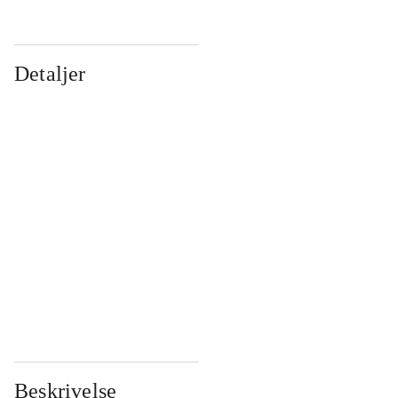
Detaljer
...
...
...
...
...
...
...
...
...
...
...
...
Beskrivelse