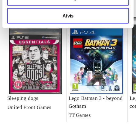
Minder om
Afvis
Sleeping dogs
Lego Batman 3 - beyond
Le
Gotham
co
United Front Games
TT Games