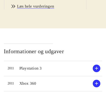
men volden og stemningen er af en
Læs hele vurderingen
sådan karakter at spillet fint går som
en 12+ titel
.
"Off the record" er stort set identisk
med Dead rising 2. Dog er 2'erens
hovedperson skiftet ud med
fotografen Frank West som havde
hovedrollen i det første spil. Historie,
Informationer og udgaver
fjender og opgaver er magen til
2'eren, hvorfor "Off the record"
Playstation 3
2011
lugter grimt af spekulation. Lidt nyt
er der dog; En uforpligtende
"sandbox-mode" er kommet til hvor
Xbox 360
2011
man kan tæve løs uden hensyntagen
til plot og historie. Her optjener man
også erfaringspoint som gør en