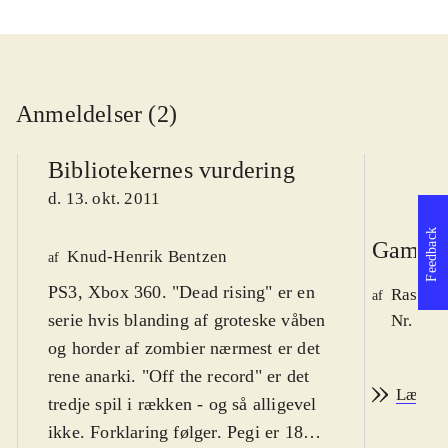
Anmeldelser (2)
Bibliotekernes vurdering
d. 13. okt. 2011
Feedback
Game r
Knud-Henrik Bentzen
af
PS3, Xbox 360. "Dead rising" er en
Rasmus
af
serie hvis blanding af groteske våben
Nr. 122
og horder af zombier nærmest er det
rene anarki. "Off the record" er det
Læs an
tredje spil i rækken - og så alligevel
ikke. Forklaring følger. Pegi er 18