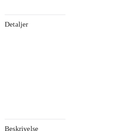
Detaljer
...
...
...
...
...
...
...
...
...
...
...
...
Beskrivelse