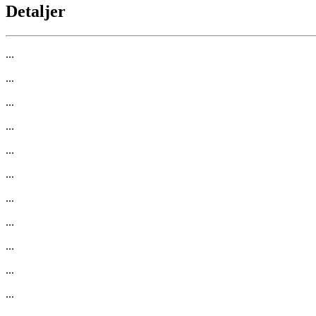
Detaljer
...
...
...
...
...
...
...
...
...
...
...