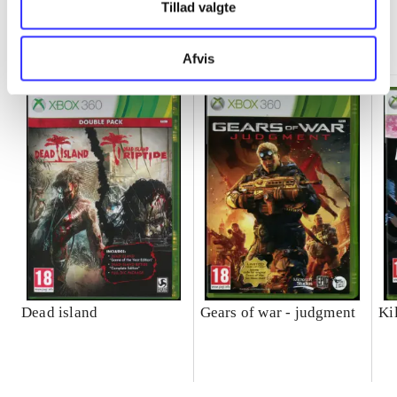
Tillad valgte
Minder om
Afvis
Dead island
Gears of war - judgment
Ki