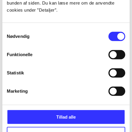
bunden af siden. Du kan læse mere om de anvendte
Alle registrerede artikler fordelt på udgivelser
cookies under ”Detaljer”.
...
Samtykkevalg
Nødvendig
...
Funktionelle
...
Statistik
...
Marketing
...
Tillad alle