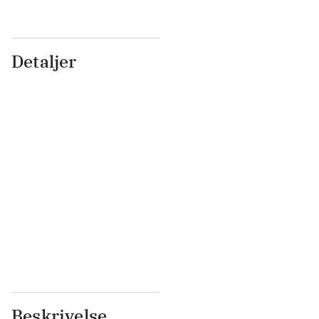
Detaljer
...
...
...
...
...
...
...
...
...
...
...
...
Beskrivelse