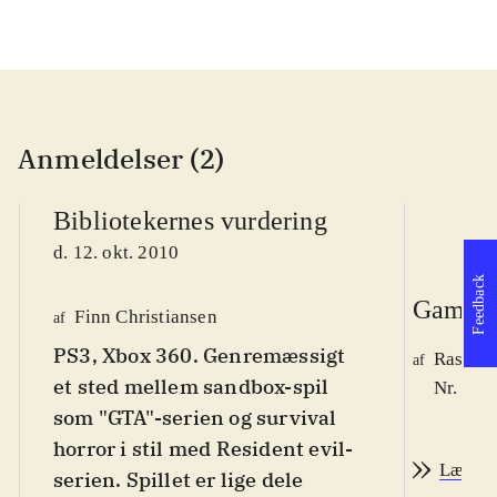
Anmeldelser (2)
Bibliotekernes vurdering
d. 12. okt. 2010
Feedback
Game r
Finn Christiansen
af
PS3, Xbox 360. Genremæssigt
Rasmus
af
et sted mellem sandbox-spil
Nr. 111
som "GTA"-serien og survival
horror i stil med Resident evil-
Læs an
serien. Spillet er lige dele