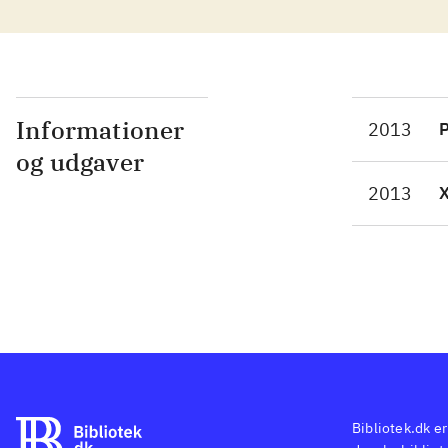
gen
afs
sat
enk
sam
Informationer
2013
P
Gra
og udgaver
nog
2013
fan
nec
ski
ogs
mak
Dea
lig
Dea
gra
Bibliotek.dk er