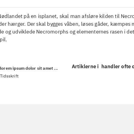
Nødlandet på en isplanet, skal man afsløre kilden til Nec
der hærger. Der skal bygges våben, løses gåder, kæmpes
e og udviklede Necromorphs og elementernes rasen i det
pil.
Artiklerne i
handler ofte
lorem ipsum dolor sit amet ...
Tidsskrift