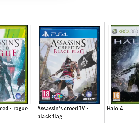
reed - rogue
Assassin's creed IV -
Halo 4
black flag