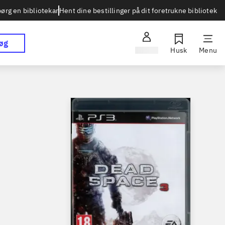
Hent dine bestillinger på dit foretrukne bibliotek
ørg en bibliotekar
øg
Log ind
Husk
Menu