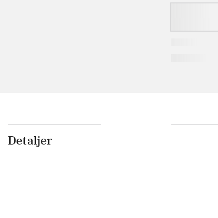
Detaljer
...
...
...
...