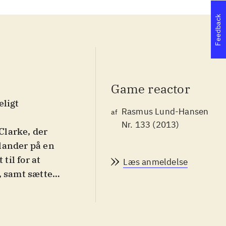
Feedback
Game reactor
eligt
Rasmus Lund-Hansen
af
Nr. 133 (2013)
 Clarke, der
lander på en
til for at
Læs anmeldelse
, samt sætte
kroppe og
og andre
 man sig