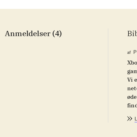
Anmeldelser (4)
Bi
P
af
Xbo
gam
Vi 
net
øde
fin
en 
bru
pla