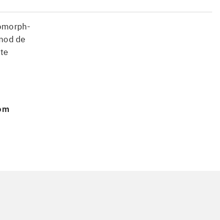
romorph-
 mod de
te
 om