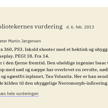
bliotekernes vurdering
d. 6. feb. 2013
eter Martin Jørgensen
x 360, PS3. Iskold shooter med et hektisk og uhygg
eplay. PEGI 18. Fra 14
.
er i den fjerne fremtid. Den uheldige ingeniør Isaac
op med nød og næppe har overlevet en revolte, nød
 og ugæstfri isplanet, Tau Volantis. Her er han sendt 
de kilden til den uhyggelige Necromorph-inficering
stopper for den. Disse onde bæster overtager døde 
Læs hele vurderingen
ger dem som marionetdukker i kampen om denne 
neters herredømme. Bevæbnet til tænderne skyder