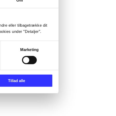
Om
dre eller tilbagetrække dit
okies under ”Detaljer”.
Marketing
Tillad alle