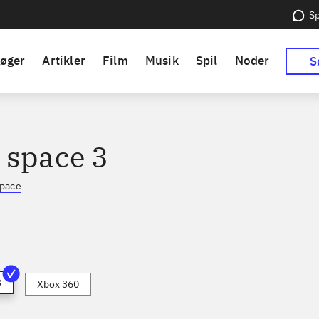
Sp
øger
Artikler
Film
Musik
Spil
Noder
S
 space 3
space
3
Xbox 360