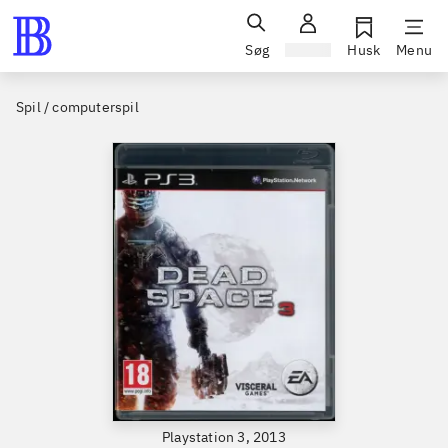
Søg
Log ind
Husk
Menu
Spil / computerspil
Playstation 3, 2013