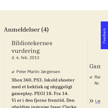
Anmeldelser (4)
Feedback
Bibliotekernes
vurdering
d. 6. feb. 2013
Game 
Peter Martin Jørgensen
af
Rasmu
af
Xbox 360, PS3. Iskold shooter
Nr. 13
med et hektisk og uhyggeligt
gameplay. PEGI 18. Fra 14
.
Vi er i den fjerne fremtid. Den
Læs a
uheldige ingeniør Isaac Clarke,