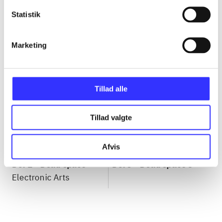
Gå til serien
Statistik
Marketing
Tillad alle
Tillad valgte
Afvis
Del 1 -
Dead space
Del 3 -
Dead space 3
Electronic Arts